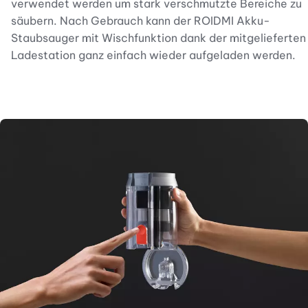
verwendet werden um stark verschmutzte Bereiche zu
säubern. Nach Gebrauch kann der ROIDMI Akku-
Staubsauger mit Wischfunktion dank der mitgelieferten
Ladestation ganz einfach wieder aufgeladen werden.