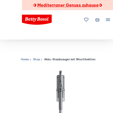
Mediterraner Genuss zuhause
🍋
🍋
Meine Favorite
Mein Wa
Me
Home
Shop
Akku-Staubsauger mit Wischfunktion
Navigationspfad