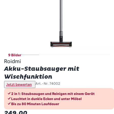
9 Bilder
Roidmi
Akku-Staubsauger mit
Wischfunktion
Art.-Nr.
74002
Jetzt bewerten
Die Vorteile im Überblick
2 in 1: Staubsaugen und Reinigen mit einem Gerät
Leuchtet in dunkle Ecken und unter Möbel
Bis zu 80 Minuten Laufdauer
249.00