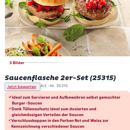
3 Bilder
Betty Bossi
Saucenflasche 2er-Set (25315)
Art.-Nr.
25315
Jetzt bewerten
Die Vorteile im Überblick
Ideal zum Servieren und Aufbewahren selbst gemachter
Burger-Saucen
Dank Tüllenaufsatz ideal zum dosierten und
gleichmässigen Verteilen der Saucen
Verschlusskappen in den Farben Rot und Weiss zur
Kennzeichnung verschiedener Saucen