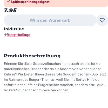
Spülmaschinengeeignet
7.95
In den Warenkorb
Zu
Inklusive
Rezeptbeilage
Produktbeschreibung
Erinnern Sie diese Squeezeflaschen nicht auch an das letzte
amerikanischen Dinner oder an ein Roadmovie vor ähnlicher
Kulisse? Wir bieten Ihnen dieses rote Saucenflaschen-Duo jetzt
im Rahmen des Burger-Themas, weil Sie mit Bettys Hilfe ab
sofort nicht nur feine Burger selber machen, sondern dazu auch
leckere Saucen frisch zubereiten können.
Die Kunststoffflaschen sind handlich in der Anwendung und
eignen sich hervorragend für Ketchup, Barbecue-Sauce,