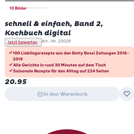
10 Bilder
Betty Bossi
schnell & einfach, Band 2,
Kochbuch digital
Art.-Nr.
23029
Jetzt bewerten
Die Vorteile im Überblick
100 Lieblingsrezepte aus den Betty Bossi Zeitungen 2016-
2019
Alle Gerichte in rund 30 Minuten auf dem Tisch
Saisonale Rezepte für den Alltag auf 224 Seiten
20.95
In den Warenkorb
Zu