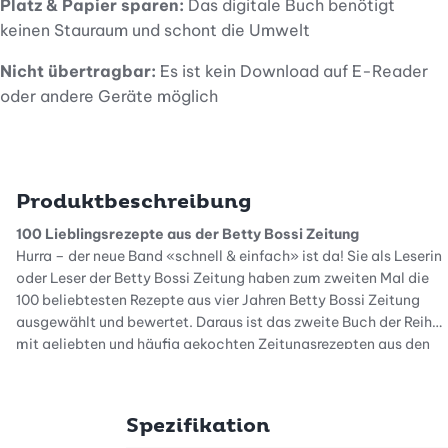
Platz & Papier sparen:
Das digitale Buch benötigt
keinen Stauraum und schont die Umwelt
Nicht übertragbar:
Es ist kein Download auf E-Reader
oder andere Geräte möglich
Produktbeschreibung
100 Lieblingsrezepte aus der Betty Bossi Zeitung
Hurra – der neue Band «schnell & einfach» ist da! Sie als Leserin
oder Leser der Betty Bossi Zeitung haben zum zweiten Mal die
100 beliebtesten Rezepte aus vier Jahren Betty Bossi Zeitung
ausgewählt und bewertet. Daraus ist das zweite Buch der Reihe
mit geliebten und häufig gekochten Zeitungsrezepten aus den
Jahren 2016 bis 2019 entstanden: tausendfach bewährt und
jederzeit griffbereit!
Spezifikation
In Schweizer Haushalten erprobt und bewährt