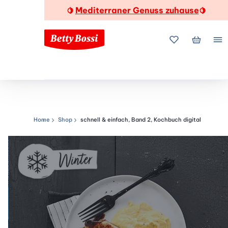
Mediterraner Genuss zuhause
🍋
🍋
Meine Favorite
Mein Wa
Me
Home
Shop
schnell & einfach, Band 2, Kochbuch digital
Navigationspfad