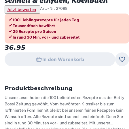
schnell & einfach, Kochbuch
Art.-Nr.
27088
Jetzt bewerten
Die Vorteile im Überblick
100 Lieblingsrezepte für jeden Tag
Tausendfach bewährt
25 Rezepte pro Saison
In rund 30 Min. vor- und zubereitet
36.95
In den Warenkorb
Zu
Produktbeschreibung
Unsere Leser haben die 100 beliebtesten Rezepte aus der Betty
Bossi Zeitung gewählt. Vom bewährten Klassiker bis zum
raffinierten Familienhit bleibt bei unseren feinen Rezepten kein
Wunsch offen. Alle Rezepte sind schnell und einfach. Denn Sie
sind in rund 30 Minuten vor- und zubereitet. Mit unserer