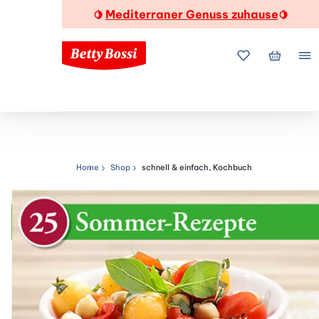
Mediterraner Genuss zuhause
🍋
🍋
Meine Favorite
Mein Wa
Me
Home
Shop
schnell & einfach, Kochbuch
Navigationspfad