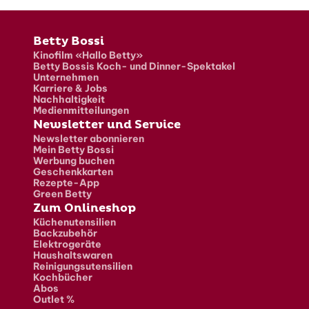
Fusszeile
Betty Bossi
Kinofilm «Hallo Betty»
Betty Bossis Koch- und Dinner-Spektakel
Unternehmen
Karriere & Jobs
Nachhaltigkeit
Medienmitteilungen
Newsletter und Service
Newsletter abonnieren
Mein Betty Bossi
Werbung buchen
Geschenkkarten
Rezepte-App
Green Betty
Zum Onlineshop
Küchenutensilien
Backzubehör
Elektrogeräte
Haushaltswaren
Reinigungsutensilien
Kochbücher
Abos
Outlet %