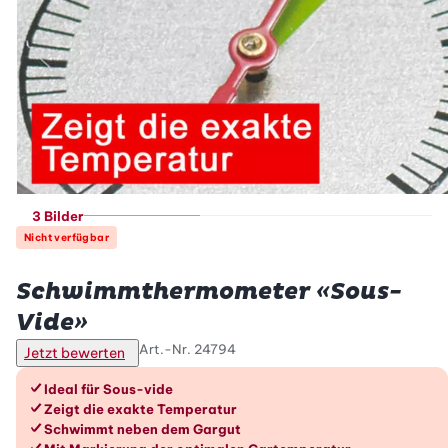
3 Bilder
Nicht verfügbar
Betty Bossi
Schwimmthermometer «Sous-
Vide»
Art.-Nr.
24794
Jetzt bewerten
Die Vorteile im Überblick
Ideal für Sous-vide
Zeigt die exakte Temperatur
Schwimmt neben dem Gargut