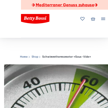
Mediterraner Genuss zuhause
🍋
🍋
Meine Favorite
Mein Wa
Me
Home
Shop
Schwimmthermometer «Sous-Vide»
Navigationspfad