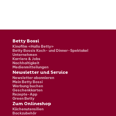
Fusszeile
Betty Bossi
Kinofilm «Hallo Betty»
Betty Bossis Koch- und Dinner-Spektakel
Unternehmen
Karriere & Jobs
Nachhaltigkeit
Medienmitteilungen
Newsletter und Service
Newsletter abonnieren
Mein Betty Bossi
Werbung buchen
Geschenkkarten
Rezepte-App
Green Betty
Zum Onlineshop
Küchenutensilien
Backzubehör