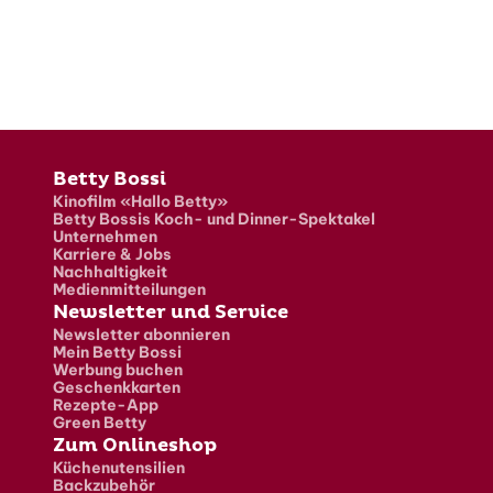
Fusszeile
Betty Bossi
Kinofilm «Hallo Betty»
Betty Bossis Koch- und Dinner-Spektakel
Unternehmen
Karriere & Jobs
Nachhaltigkeit
Medienmitteilungen
Newsletter und Service
Newsletter abonnieren
Mein Betty Bossi
Werbung buchen
Geschenkkarten
Rezepte-App
Green Betty
Zum Onlineshop
Küchenutensilien
Backzubehör