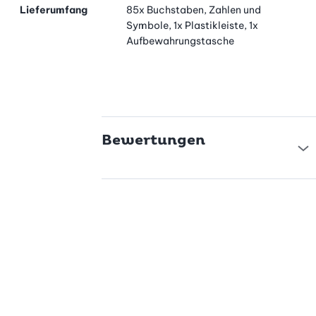
Buchstabenausstecher einfach und schnell reinigen. Im
Lieferumfang
85x Buchstaben, Zahlen und
mitgelieferten Täschchen können Sie die Ausstecher ideal für
Symbole, 1x Plastikleiste, 1x
den nächsten, süssen Einsatz aufbewahren.
Aufbewahrungstasche
Bewertungen