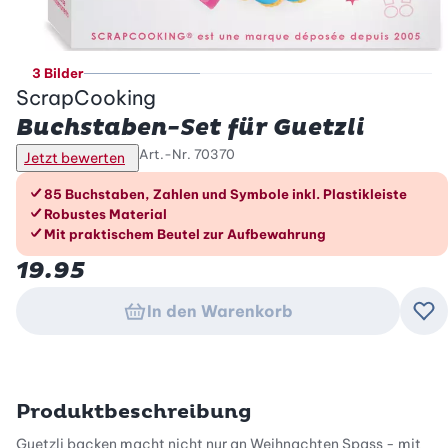
3 Bilder
ScrapCooking
Buchstaben-Set für Guetzli
Art.-Nr.
70370
Jetzt bewerten
Die Vorteile im Überblick
85 Buchstaben, Zahlen und Symbole inkl. Plastikleiste
Robustes Material
Mit praktischem Beutel zur Aufbewahrung
19.95
In den Warenkorb
Zu
Produktbeschreibung
Guetzli backen macht nicht nur an Weihnachten Spass - mit