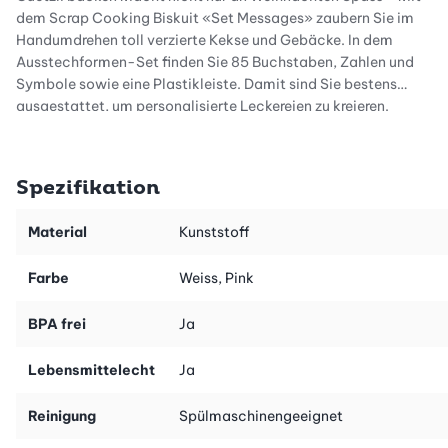
dem Scrap Cooking Biskuit «Set Messages» zaubern Sie im
Handumdrehen toll verzierte Kekse und Gebäcke. In dem
Ausstechformen-Set finden Sie 85 Buchstaben, Zahlen und
Symbole sowie eine Plastikleiste. Damit sind Sie bestens
ausgestattet, um personalisierte Leckereien zu kreieren.
Die Anwendung der Buchstabenausstecher ist besonders
einfach. Bereiten Sie zunächst Ihren Guetzli-Teig vor und
Spezifikation
bringen Sie die Köstlichkeiten in die gewünschte Form. Stecken
Sie nach Wahl Buchstaben, Zahlen und Symbole auf die
Material
Kunststoff
Plastikleiste der Ausstecher und drücken Sie diese kurz, aber
kräftig in den Teig. Voilà, schon finden sich ein Name, ein Gruss
Farbe
Weiss, Pink
oder liebe Worte auf dem Keks, die durch den Backprozess
nochmals ausgeprägt werden. Ideal als Geschenk - mit Liebe
BPA frei
Ja
gemacht.
Darüber hinaus eignen sich die Ausstechformen auch als
Lebensmittelecht
Ja
Ausstecher von Marzipan oder Fondant für die Verzierung und
Dekoration von Torten. Das Material der Keksausstecher ist
Reinigung
Spülmaschinengeeignet
langlebig und robust. Nach Gebrauch lassen sich die