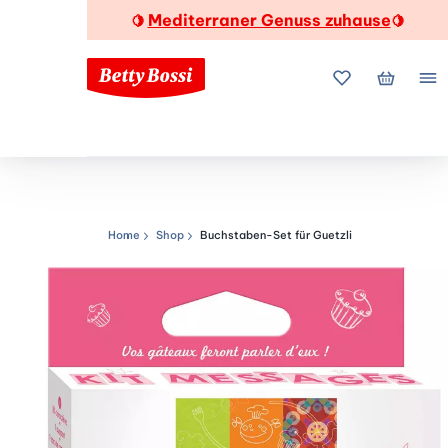
Mediterraner Genuss zuhause
🍋
🍋
Meine Favorite
Mein Wa
Me
Home
Shop
Buchstaben-Set für Guetzli
Navigationspfad