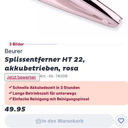
3 Bilder
Beurer
Splissentferner HT 22,
akkubetrieben, rosa
Art.-Nr.
74308
Jetzt bewerten
Die Vorteile im Überblick
Schnelle Akkuladezeit in 3 Stunden
Lange Betriebszeit für unterwegs
Einfache Reinigung mit Reinigungspinsel
49.95
In den Warenkorb
Zu