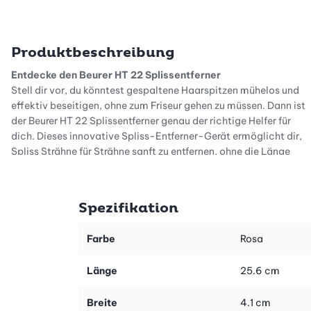
Produktbeschreibung
Entdecke den Beurer HT 22 Splissentferner
Stell dir vor, du könntest gespaltene Haarspitzen mühelos und
effektiv beseitigen, ohne zum Friseur gehen zu müssen. Dann ist
der Beurer HT 22 Splissentferner genau der richtige Helfer für
dich. Dieses innovative Spliss-Entferner-Gerät ermöglicht dir,
Spliss Strähne für Strähne sanft zu entfernen, ohne die Länge
deines Haares zu beeinträchtigen. Der Splisstrimmer sorgt dafür,
dass dein Haar gesund und gepflegt aussieht, während du dir
den Gang zum Friseur ersparst.
Spezifikation
Effiziente Anwendung überall
Der HT 22 Splissentferner ist nicht nur effektiv, sondern auch
Farbe
Rosa
praktisch und flexibel einsetzbar. Mit einer Akkuladezeit von nur
3 Stunden ist er schnell einsatzbereit und bietet dir bis zu 2
Länge
25.6 cm
Stunden Betriebszeit. Das macht ihn perfekt für den Einsatz zu
Hause oder unterwegs. Die praktische Auffangkammer fängt die
Breite
4.1 cm