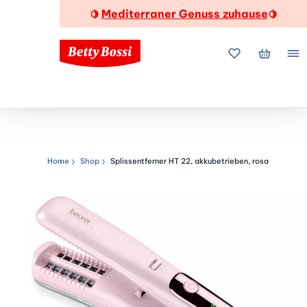
Mediterraner Genuss zuhause
🍋
🍋
Meine Favorite
Mein Wa
Me
Home
Shop
Splissentferner HT 22, akkubetrieben, rosa
Navigationspfad