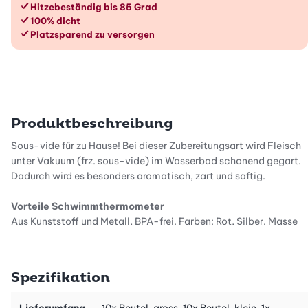
Hitzebeständig bis 85 Grad
100% dicht
Platzsparend zu versorgen
Produktbeschreibung
Sous-vide für zu Hause! Bei dieser Zubereitungsart wird Fleisch
unter Vakuum (frz. sous-vide) im Wasserbad schonend gegart.
Dadurch wird es besonders aromatisch, zart und saftig.
Vorteile Schwimmthermometer
Aus Kunststoff und Metall, BPA-frei. Farben: Rot, Silber. Masse
(Ø×H): 4,6×6 cm. Hitzebeständig bis 100 Grad. Nicht
spülmaschinengeeignet.
Spezifikation
Gebrauchsanleitung
Lieferumfang
10x Beutel, gross, 10x Beutel, klein, 1x