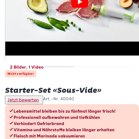
2 Bilder
, 1 Video
Nicht verfügbar
Betty Bossi
Starter-Set «Sous-Vide»
Art.-Nr.
40040
Jetzt bewerten
Die Vorteile im Überblick
Lebensmittel bleiben bis zu fünfmal länger frisch!
Professionell aufbewahren und tiefkühlen
Verhindert Gefrierbrand
Vitamine und Nährstoffe bleiben länger erhalten
Fleisch mit Marinade vakuumieren