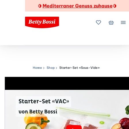
Mediterraner Genuss zuhause
🍋
🍋
Meine Favorite
Mein Wa
Me
Home
Shop
Starter-Set «Sous-Vide»
Navigationspfad