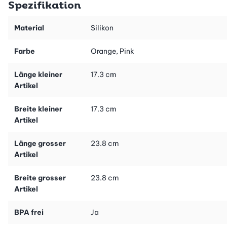
Spezifikation
Im Angebot sind drei Frischhaltedeckel in zwei
Material
Silikon
unterschiedlichen Grössen und Farben enthalten. Das flexible
und hochwertige Silikon passt sich perfekt an und sorgt dafür,
Farbe
Orange, Pink
dass die Schnittkante der Lebensmittel luftdicht abgedeckt ist.
Diese bleiben so länger haltbar und geniessbar.
Länge kleiner
17.3 cm
Artikel
Die Silikondeckel lassen sich bequem und hygienisch in der
Spülmaschine reinigen und sind immer wieder verwendbar.
Breite kleiner
17.3 cm
Artikel
Länge grosser
23.8 cm
Artikel
Breite grosser
23.8 cm
Artikel
BPA frei
Ja