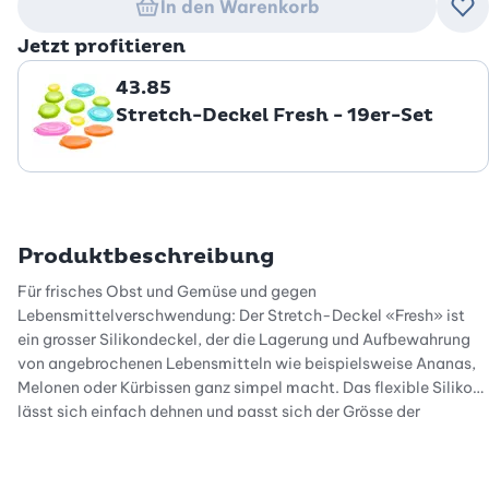
In den Warenkorb
Zu
Jetzt profitieren
43.85
Stretch-Deckel Fresh - 19er-Set
Produktbeschreibung
Für frisches Obst und Gemüse und gegen
Lebensmittelverschwendung: Der Stretch-Deckel «Fresh» ist
ein grosser Silikondeckel, der die Lagerung und Aufbewahrung
von angebrochenen Lebensmitteln wie beispielsweise Ananas,
Melonen oder Kürbissen ganz simpel macht. Das flexible Silikon
lässt sich einfach dehnen und passt sich der Grösse der
Lebensmittel an. So werden Anlaufen und Austrocknung von
Lebensmitteln verhindert und dem Foodwaste entgegengewirkt
- der frische Geschmack bleibt dabei erhalten!