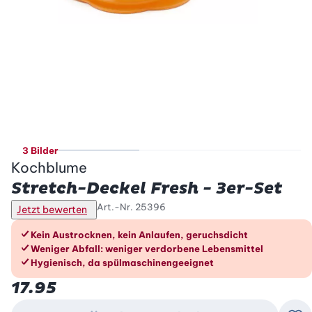
3 Bilder
Kochblume
Stretch-Deckel Fresh - 3er-Set
Art.-Nr.
25396
Jetzt bewerten
Die Vorteile im Überblick
Kein Austrocknen, kein Anlaufen, geruchsdicht
Weniger Abfall: weniger verdorbene Lebensmittel
Hygienisch, da spülmaschinengeeignet
17.95