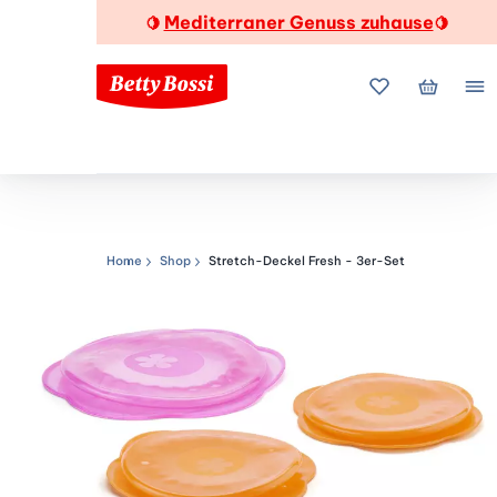
Mediterraner Genuss zuhause
🍋
🍋
Meine Favorite
Mein Wa
Me
Home
Shop
Stretch-Deckel Fresh - 3er-Set
Navigationspfad