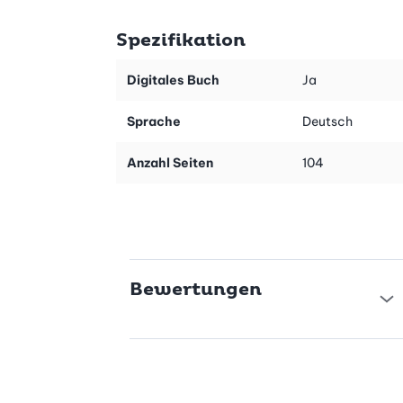
der Rezepte reicht da vom Laugenbrot über Dinkelbrot bis hin
zum glutenfreien Brot aus dem Topf.
Spezifikation
Es ist ganz einfach: Manche Teige aus diesem Backbuch müssen
Sie nicht einmal kneten, sie brauchen nur Zeit und Ruhe. Dafür
Digitales Buch
Ja
werden Sie mit knusprigem Brot wie nie belohnt. Nebst Brot-
Lieblingen wie Ruchbrot finden Sie in diesem Brotbackbuch
Sprache
Deutsch
ganz viele neue Kreationen, dazu auch Überraschungsbrote mit
Wow-Effekt und Suchtpotenzial. Viel Backspass!
Anzahl Seiten
104
Inhaltsverzeichnis
Backschule
Lieblingsbrote
Brot ohne Kneten
Brot surprise
Bewertungen
Tipp:
Das Buch «Topfbrote» ist auch im Kombi mit der
Glasbackform zum Sparpreis erhältlich (Art.-Nr. 40230).