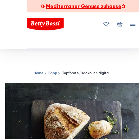
Mediterraner Genuss zuhause
🍋
🍋
Meine Favorite
Mein Wa
Me
Home
Shop
Topfbrote, Backbuch digital
Navigationspfad