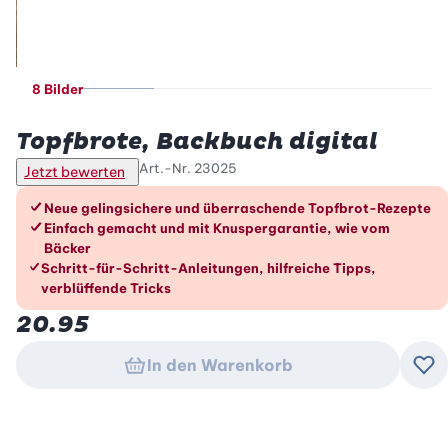
8 Bilder
Betty Bossi
Topfbrote, Backbuch digital
Art.-Nr.
23025
Jetzt bewerten
Die Vorteile im Überblick
Neue gelingsichere und überraschende Topfbrot-Rezepte
Einfach gemacht und mit Knuspergarantie, wie vom
Bäcker
Schritt-für-Schritt-Anleitungen, hilfreiche Tipps,
verblüffende Tricks
20.95
In den Warenkorb
Zu