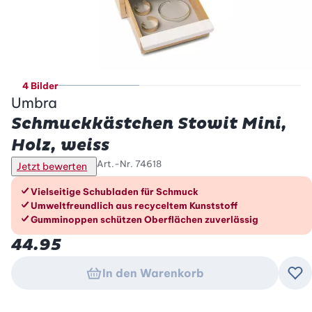
4 Bilder
Umbra
Schmuckkästchen Stowit Mini,
Holz, weiss
Art.-Nr.
74618
Jetzt bewerten
Die Vorteile im Überblick
Vielseitige Schubladen für Schmuck
Umweltfreundlich aus recyceltem Kunststoff
Gumminoppen schützen Oberflächen zuverlässig
44.95
In den Warenkorb
Zu