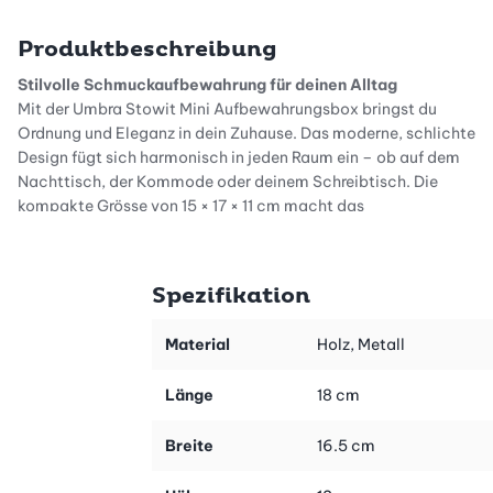
Produktbeschreibung
Stilvolle Schmuckaufbewahrung für deinen Alltag
Mit der Umbra Stowit Mini Aufbewahrungsbox bringst du
Ordnung und Eleganz in dein Zuhause. Das moderne, schlichte
Design fügt sich harmonisch in jeden Raum ein – ob auf dem
Nachttisch, der Kommode oder deinem Schreibtisch. Die
kompakte Grösse von 15 × 17 × 11 cm macht das
Schmuckkästchen besonders vielseitig und platzsparend. So
hast du deine Lieblingsstücke stets griffbereit und stilvoll
verstaut.
Spezifikation
Durchdachte Aufbewahrungsmöglichkeiten
Die Stowit Mini Schmuckschatulle überzeugt durch ihre cleveren
Material
Holz, Metall
Schubladen in verschiedenen Grössen, die sich perfekt für
diverse Schmuckstücke und Accessoires eignen. Jede
Länge
18 cm
Schublade ist mit einem weichen Stofffutter ausgestattet, das
deinen Schmuck zuverlässig vor Kratzern schützt und ein
Breite
16.5 cm
Verrutschen verhindert. Zusätzlich verstecken sich raffinierte
Schmuckfächer, die deine wertvollen Kleinigkeiten sicher und