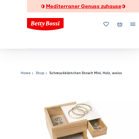
Mediterraner Genuss zuhause
🍋
🍋
Meine Favorite
Mein Wa
Me
Home
Shop
Schmuckkästchen Stowit Mini, Holz, weiss
Navigationspfad