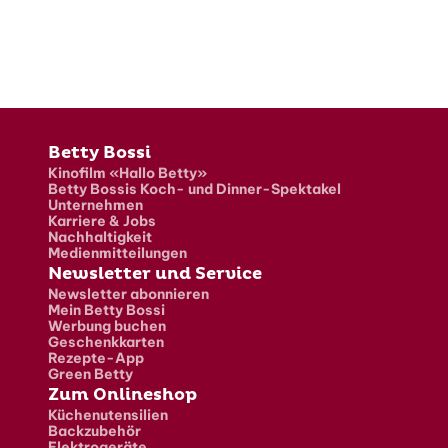
Fusszeile
Betty Bossi
Kinofilm «Hallo Betty»
Betty Bossis Koch- und Dinner-Spektakel
Unternehmen
Karriere & Jobs
Nachhaltigkeit
Medienmitteilungen
Newsletter und Service
Newsletter abonnieren
Mein Betty Bossi
Werbung buchen
Geschenkkarten
Rezepte-App
Green Betty
Zum Onlineshop
Küchenutensilien
Backzubehör
Elektrogeräte