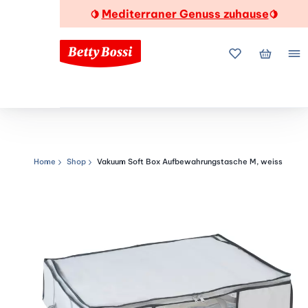
Mediterraner Genuss zuhause
🍋
🍋
Meine Favorite
Mein Wa
Me
Home
Shop
Vakuum Soft Box Aufbewahrungstasche M, weiss
Navigationspfad