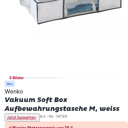
3 Bilder
Neu
Wenko
Vakuum Soft Box
Aufbewahrungstasche M, weiss
Art.-Nr.
74799
Jetzt bewerten
Riesige Platzersparnis von 75 %