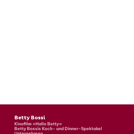
Fusszeile
Betty Bossi
Kinofilm «Hallo Betty»
Betty Bossis Koch- und Dinner-Spektakel
Unternehmen