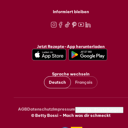
Informiert bleiben
Instagram
Facebook
TikTok
Pinterest
Youtube
LinkedIn
Jetzt Rezepte-App herunterladen
Sprache wechseln
Deutsch
Français
AGB
Datenschutz
Impressum
Metanavigation
Cookie-Einstellungen
© Betty Bossi – Mach was dir schmeckt