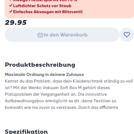
Die Vorteile im Überblick
Luftdichter Schutz vor Staub
Einfaches Absaugen mit Blitzventil
29.95
In den Warenkorb
Zu
Produktbeschreibung
Maximale Ordnung in deinem Zuhause
Kennst du das Problem, dass dein Kleiderschrank ständig zu voll
ist? Mit der Wenko Vakuum Soft Box M gehört dieses
Platzproblem der Vergangenheit an. Die innovative
Aufbewahrungsbox ermöglicht es dir, deine Textilien so
kompakt wie nie zuvor zu verstauen. Durch das effiziente
System erzielst du eine beeindruckende Platzersparnis von bis
zu 75 %. So schaffst du im Handumdrehen wertvollen Stauraum
in deinen Regalen oder unter dem Bett, ohne auf deine geliebten
Spezifikation
Kleidungsstücke verzichten zu müssen. Die Box fügt sich dezent