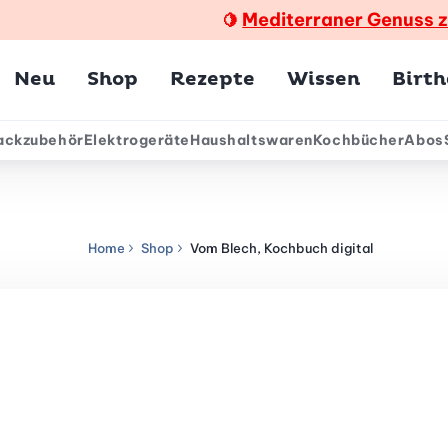
Mediterraner Genuss 
🍋
Hauptmenü
Neu
Shop
Rezepte
Wissen
Birt
ackzubehör
Elektrogeräte
Haushaltswaren
Kochbücher
Abos
ärmenü
Home
Shop
Vom Blech, Kochbuch digital