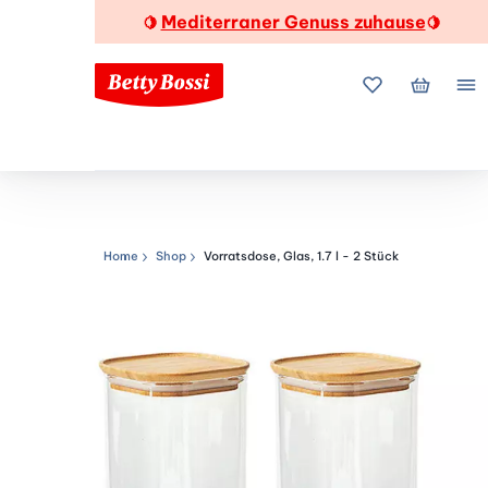
Mediterraner Genuss zuhause
🍋
🍋
Meine Favorite
Mein Wa
Me
Home
Shop
Vorratsdose, Glas, 1.7 l - 2 Stück
Navigationspfad