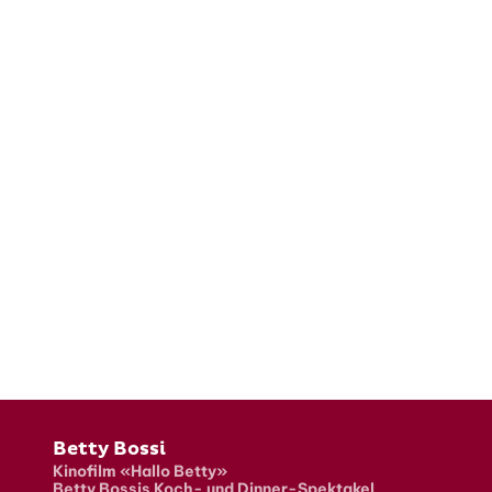
Fusszeile
Betty Bossi
Kinofilm «Hallo Betty»
Betty Bossis Koch- und Dinner-Spektakel