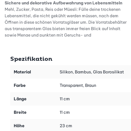
Sichere und dekorative Aufbewahrung von Lebensmitteln
Mehl, Zucker, Pasta, Reis oder Müesli: Fülle deine trockenen
Lebensmittel, die nicht gekühlt werden müssen, nach dem
Öffnen in diese schönen Vorratsgläser um. Die Vorratsbehälter
aus transparentem Glas bieten immer freien Blick auf Inhalt
sowie Menge und punkten mit Geruchs- und
Geschmacksneutralität. Zueinander passende
Aufbewahrungsdosen aus Glas sind zudem viel dekorativer als
angerissene Papier- und Plastikverpackungen. Schön
Spezifikation
gestapelt, werden die Glasdosen mit Lebensmitteln zum echten
Hingucker in deiner Küche!
Material
Silikon, Bambus, Glas Borosilikat
Ganze Packungen abfüllen
Dieses hochwertige Set beinhaltet zwei Aufbewahrungsbehälter
Farbe
Transparent, Braun
aus Glas und zwei Deckel aus Bambus mit Silikondichtung. Das
Volumen beträgt 1,7 Liter pro Glas, und du kannst darin gängige
Länge
11 cm
Lebensmittelverpackungen, zum Beispiel 1 kg Mehl, komplett
einfüllen.
Breite
11 cm
Durchdachtes Design
Höhe
23 cm
Die Vorratsdosen sind quadratisch mit abgerundeten Ecken,