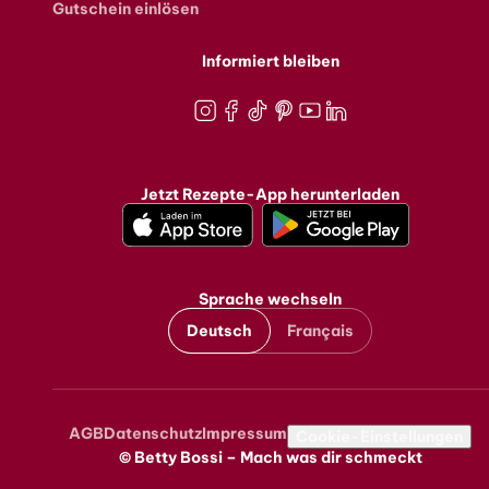
Gutschein einlösen
Informiert bleiben
Instagram
Facebook
TikTok
Pinterest
Youtube
LinkedIn
Jetzt Rezepte-App herunterladen
Sprache wechseln
Deutsch
Français
AGB
Datenschutz
Impressum
Metanavigation
Cookie-Einstellungen
© Betty Bossi – Mach was dir schmeckt