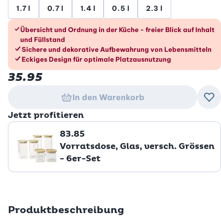
1.7 l
0.7 l
1.4 l
0.5 l
2.3 l
Die Vorteile im Überblick
Übersicht und Ordnung in der Küche - freier Blick auf Inhalt
und Füllstand
Sichere und dekorative Aufbewahrung von Lebensmitteln
Eckiges Design für optimale Platzausnutzung
35.95
In den Warenkorb
Zu
Jetzt profitieren
83.85
Vorratsdose, Glas, versch. Grössen
- 6er-Set
Produktbeschreibung