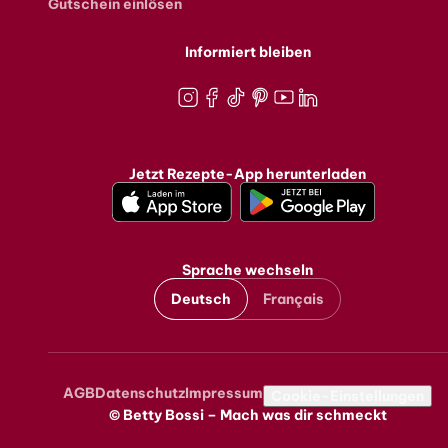
Gutschein einlösen
Informiert bleiben
Instagram
Facebook
TikTok
Pinterest
Youtube
LinkedIn
Jetzt Rezepte-App herunterladen
Sprache wechseln
Deutsch
Français
AGB
Datenschutz
Impressum
Metanavigation
Cookie-Einstellungen
© Betty Bossi – Mach was dir schmeckt