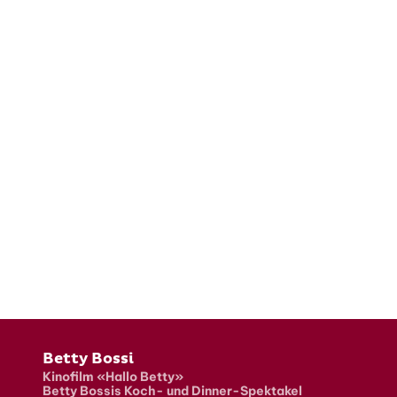
Fusszeile
Betty Bossi
Kinofilm «Hallo Betty»
Betty Bossis Koch- und Dinner-Spektakel