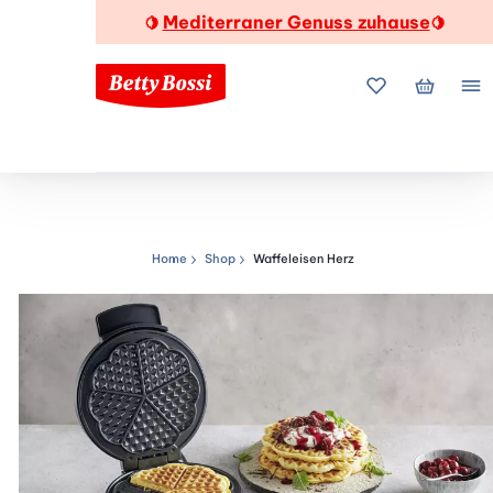
Mediterraner Genuss zuhause
🍋
🍋
Meine Favorite
Mein Wa
Me
Home
Shop
Waffeleisen Herz
Navigationspfad