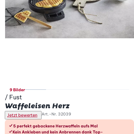
9 Bilder
/ Fust
Betty Bossi
Waffeleisen Herz
Art.-Nr.
32039
Jetzt bewerten
Die Vorteile im Überblick
5 perfekt gebackene Herzwaffeln aufs Mal
Kein Ankleben und kein Anbrennen dank Top-