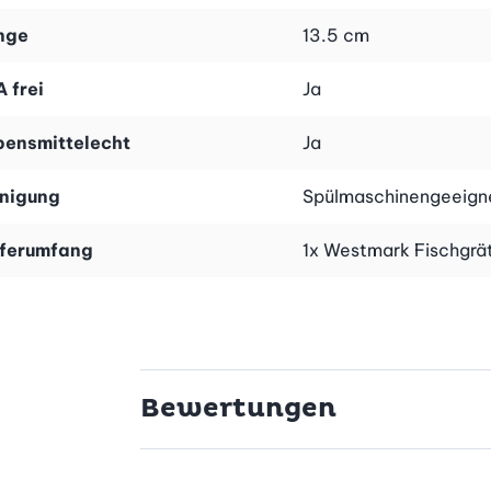
nge
13.5 cm
 frei
Ja
bensmittelecht
Ja
inigung
Spülmaschinengeeign
eferumfang
1x Westmark Fischgrät
Bewertungen