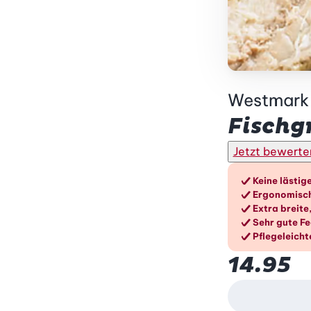
Westmark
Fischg
Jetzt bewerte
Die Vo
Keine lästig
Ergonomisch
Extra breit
Sehr gute F
Pflegeleicht
14.95