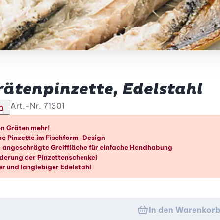
rätenpinzette, Edelstahl
Art.-Nr.
71301
n
rteile im Überblick
en Gräten mehr!
e Pinzette im Fischform-Design
e, angeschrägte Greiffläche für einfache Handhabung
ederung der Pinzettenschenkel
er und langlebiger Edelstahl
In den Warenkor