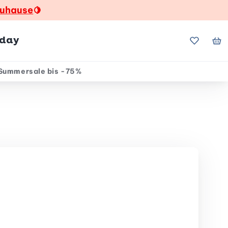
zuhause
🍋
hday
Meine Fa
Me
Summersale bis -75%