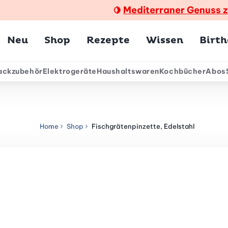
Mediterraner Genuss 
🍋
Hauptmenü
Neu
Shop
Rezepte
Wissen
Birt
ackzubehör
Elektrogeräte
Haushaltswaren
Kochbücher
Abos
ärmenü
Home
Shop
Fischgrätenpinzette, Edelstahl