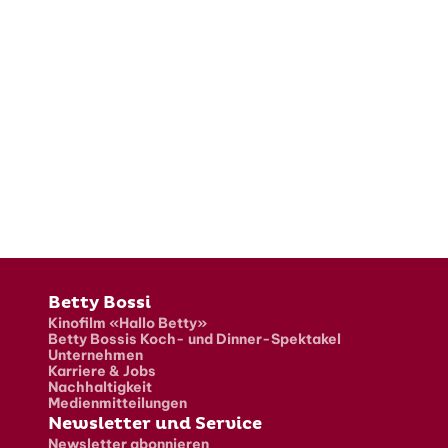
Fusszeile
Betty Bossi
Kinofilm «Hallo Betty»
Betty Bossis Koch- und Dinner-Spektakel
Unternehmen
Karriere & Jobs
Nachhaltigkeit
Medienmitteilungen
Newsletter und Service
Newsletter abonnieren