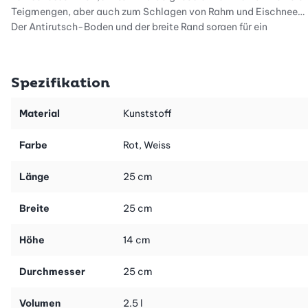
Teigmengen, aber auch zum Schlagen von Rahm und Eischnee.
Der Antirutsch-Boden und der breite Rand sorgen für ein
standfestes und sicheres Arbeiten. Das hochwertige,
schlagfeste Material der Schüssel ist perfekt zum Mixen
geeignet. Die Lochgrösse im Deckel ist auf gängige Hand- und
Spezifikation
Stabmixer abgestimmt. Für die sichere Aufbewahrung im
Kühlschrank wird der zweiteilige Deckel einfach ganz
Material
Kunststoff
geschlossen.
Farbe
Rot, Weiss
Länge
25 cm
Breite
25 cm
Höhe
14 cm
Durchmesser
25 cm
Volumen
2.5 l