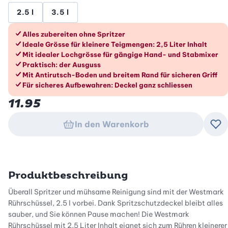
2.5 l
3.5 l
Die Vorteile im Überblick
Alles zubereiten ohne Spritzer
Ideale Grösse für kleinere Teigmengen: 2,5 Liter Inhalt
Mit idealer Lochgrösse für gängige Hand- und Stabmixer
Praktisch: der Ausguss
Mit Antirutsch-Boden und breitem Rand für sicheren Griff
Für sicheres Aufbewahren: Deckel ganz schliessen
11.95
In den Warenkorb
Zu
Produktbeschreibung
Überall Spritzer und mühsame Reinigung sind mit der Westmark
Rührschüssel, 2.5 l vorbei. Dank Spritzschutzdeckel bleibt alles
sauber, und Sie können Pause machen! Die Westmark
Rührschüssel mit 2,5 Liter Inhalt eignet sich zum Rühren kleinerer