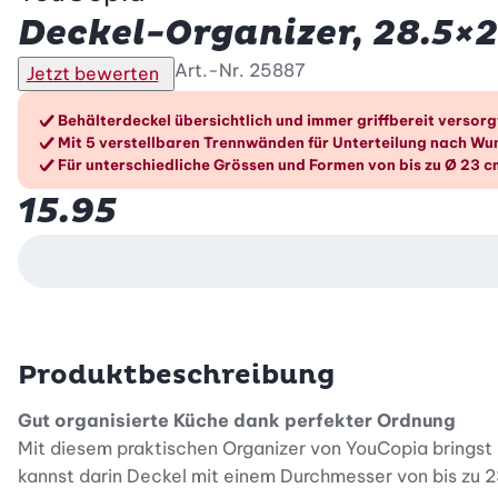
Deckel-Organizer, 28.5×
Art.-Nr.
25887
Jetzt bewerten
Die Vorteile im Überblic
Behälterdeckel übersichtlich und immer griffbereit versorg
Mit 5 verstellbaren Trennwänden für Unterteilung nach Wu
Für unterschiedliche Grössen und Formen von bis zu Ø 23 
15.95
Produktbeschreibung
Gut organisierte Küche dank perfekter Ordnung
Mit diesem praktischen Organizer von YouCopia bringst 
kannst darin Deckel mit einem Durchmesser von bis zu 