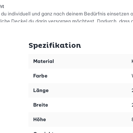
ht
du individuell und ganz nach deinem Bedürfnis einsetzen o
elche Deckel du darin versorgen möchtest. Dadurch, dass d
er Küche. Der clevere Deckelhalter bietet mit seinen bis z
 oder Schublade.
Spezifikation
besteht aus hochwertigem Kunststoff und überzeugt durch 
Material
Farbe
Länge
Breite
Höhe