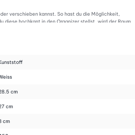
der verschieben kannst. So hast du die Möglichkeit,
u diese hochkant in den Organizer stellst, wird der Raum
u sieben Fächern somit übersichtlichen Stauraum auf
seine erstklassige Qualität.
Kunststoff
Weiss
28.5 cm
27 cm
8 cm