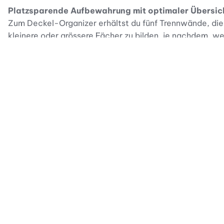
Platzsparende Aufbewahrung mit optimaler Übersic
Zum Deckel-Organizer erhältst du fünf Trennwände, die 
kleinere oder grössere Fächer zu bilden, je nachdem, w
optimal genutzt, und du sparst enorm viel Platz in dein
kleinstem Platz und ist ideal für den Einsatz in Schrank
Hochwertig und langlebig
Der stabile Deckel-Organizer des Herstellers YouCopia 