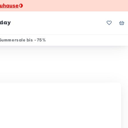
zuhause
🍋
hday
Meine Fa
Me
Summersale bis -75%