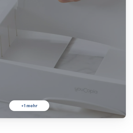
+
1
mehr