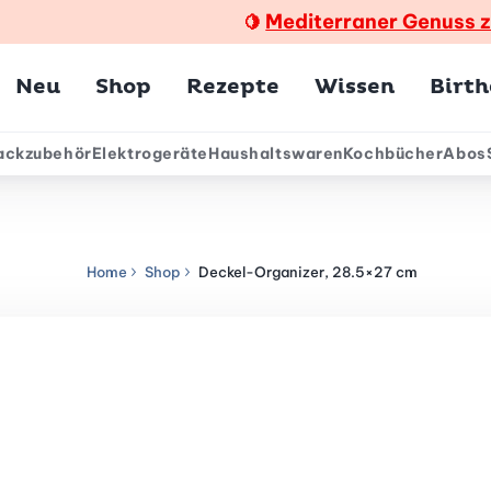
Mediterraner Genuss 
🍋
Hauptmenü
Neu
Shop
Rezepte
Wissen
Birt
ackzubehör
Elektrogeräte
Haushaltswaren
Kochbücher
Abos
ärmenü
Home
Shop
Deckel-Organizer, 28.5×27 cm