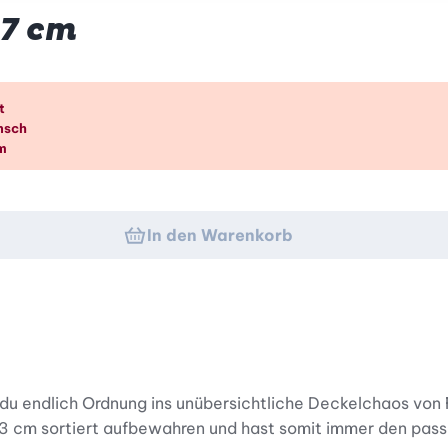
27 cm
k
t
nsch
cm
In den Warenkorb
du endlich Ordnung ins unübersichtliche Deckelchaos von F
23 cm sortiert aufbewahren und hast somit immer den pass