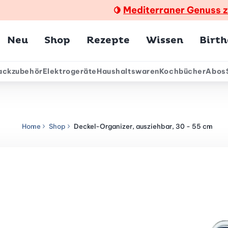
Mediterraner Genuss 
🍋
Hauptmenü
Neu
Shop
Rezepte
Wissen
Birt
ackzubehör
Elektrogeräte
Haushaltswaren
Kochbücher
Abos
ärmenü
Home
Shop
Deckel-Organizer, ausziehbar, 30 - 55 cm