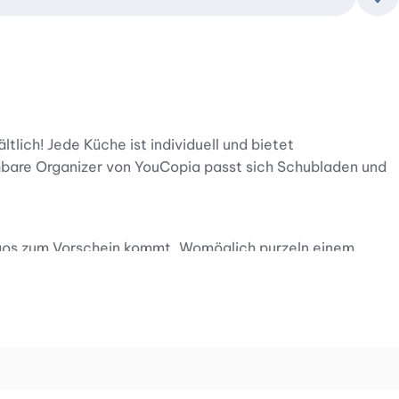
Zu
lich! Jede Küche ist individuell und bietet
ehbare Organizer von YouCopia passt sich Schubladen und
kommt. Womöglich purzeln einem
orgen. Ja sogar flache Bratpfannen können in den
 aufgeräumte Küchenschränke und -schubladen. Jetzt ist
er selbst Platz, der dann für die Deckel und andere