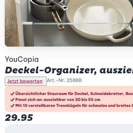
YouCopia
Deckel-Organizer, auszie
Art.-Nr.
25888
Jetzt bewerten
Die Vorteile im Überblic
Übersichtlicher Stauraum für Deckel, Schneidebretter, Ba
Passt sich an: ausziehbar von 30 bis 55 cm
Mit 10 verstellbaren Trennbügeln für schmales und breites 
29.95