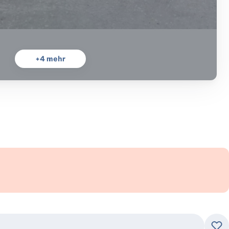
+
4
mehr