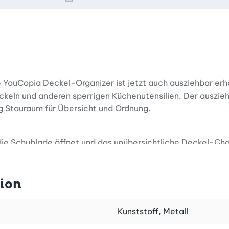
YouCopia Deckel-Organizer ist jetzt auch ausziehbar erhält
eckeln und anderen sperrigen Küchenutensilien. Der auszi
g Stauraum für Übersicht und Ordnung.
lade öffnet und das unübersichtliche Deckel-Chaos zum Vorschein 
h entgegen … Damit ist jetzt Schluss!
 Deckel, kleine Bleche und Schneidebretter hochkant vers
tion
kippsicher verstaut werden. Das Ergebnis sind ordentlich
erauszunehmen.
Kunststoff, Metall
Box oder in einem Schrankkorb verstaut. Diese benötigen ab