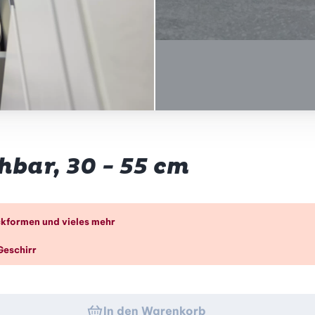
hbar, 30 - 55 cm
k
ckformen und vieles mehr
Geschirr
In den Warenkorb