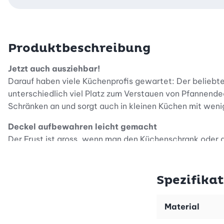
Produktbeschreibung
Jetzt auch ausziehbar!
Darauf haben viele Küchenprofis gewartet: Der beliebte 
unterschiedlich viel Platz zum Verstauen von Pfannend
Schränken an und sorgt auch in kleinen Küchen mit weni
Deckel aufbewahren leicht gemacht
Der Frust ist gross, wenn man den Küchenschrank oder die Schub
Pfannendeckel, Küchenbretter und Backformen auch noc
Im ausziehbaren YouCopia Deckel-Organizer lassen sich
Spezifika
verstellbaren Fächern des Organizers platzsparend und 
es praktisch und bequem, rasch den richtigen Deckel h
Material
Vielleicht hast du deine Pfannendeckel bisher in einer 