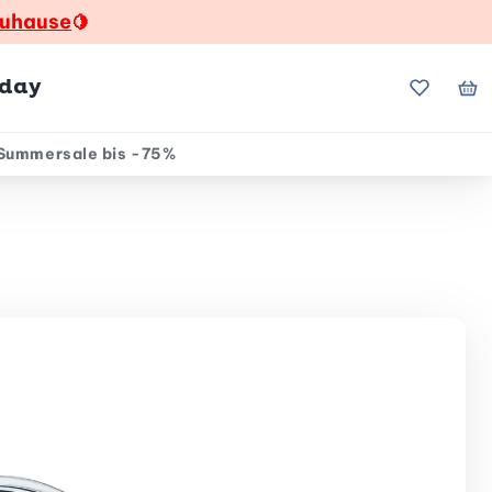
zuhause
🍋
hday
Meine Fa
Me
Summersale bis -75%