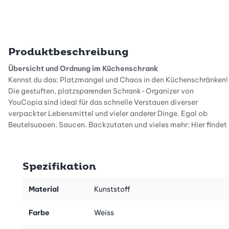
Produktbeschreibung
Übersicht und Ordnung im Küchenschrank
Kennst du das: Platzmangel und Chaos in den Küchenschränken!
Die gestuften, platzsparenden Schrank-Organizer von
YouCopia sind ideal für das schnelle Verstauen diverser
verpackter Lebensmittel und vieler anderer Dinge. Egal ob
Beutelsuppen, Saucen, Backzutaten und vieles mehr: Hier findet
alles seinen Platz. Das vierstufige Treppensystem und der
stabile, klare Kunststoff sorgen rundum für beste Übersicht. So
hast du jederzeit praktischen Zugriff auf alle einzelnen Produkte.
Spezifikation
Ausserdem lassen sich die Boxen dank integriertem Griff ganz
bequem herausziehen und sorgen so für komfortable Übersicht in
Material
Kunststoff
Küche, Keller, Vorratsraum oder Kleiderschrank.
Farbe
Weiss
Diverse Grössen