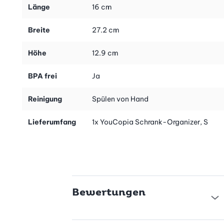
Der Schrank-Organizer von YouCopia in Grösse S ist in vier
Länge
16 cm
Ablagefächer unterteilt und ideal zum Aufbewahren von
kleineren Backzutaten, Snacks, Gewürzen und vielem mehr.
Breite
27.2 cm
Durch seine kompakte Form passt er in deine Küchenschränke,
Einbauschränke usw.
Höhe
12.9 cm
Bei den Organizern in Grösse M und L hast du zudem zwei
verstellbare Trennwände, die dir die Unterteilung von bis zu neun
BPA frei
Ja
Ablagefächern ermöglichen.
Reinigung
Spülen von Hand
Cleveres und hochwertiges Ordnungssystem
Das besonders stabile und hochwertige Material der Boxen
Lieferumfang
1x YouCopia Schrank-Organizer, S
setzt den vielfältigen Einsatz voraus, ist langlebig und leicht zu
reinigen. Die Schrank-Organizer von YouCopia bringen Ordnung
und Übersicht auch im Bad, Büro, Kinder- oder Bastelzimmer.
Eines ist sicher: Mit den Schrank-Organizern von YouCopia
schaffst du Platz in deinem Schrank und sorgst für Ordnung und
Übersicht.
Bewertungen
Tipp
Auch erhältlich als 2er-Set (S + M) im attraktiven Spar-Kombi:
YouCopia Schrank-Organizer, S + M - 2er-Set, Art.-Nr. 40338