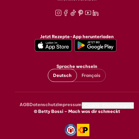
Instagram
Facebook
TikTok
Pinterest
Youtube
LinkedIn
Jetzt Rezepte-App herunterladen
Sprache wechseln
Deutsch
Français
AGB
Datenschutz
Impressum
Metanavigation
Cookie-Einstellungen
© Betty Bossi – Mach was dir schmeckt