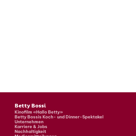
Fusszeile
Betty Bossi
Kinofilm «Hallo Betty»
Betty Bossis Koch- und Dinner-Spektakel
Unternehmen
Karriere & Jobs
Nachhaltigkeit