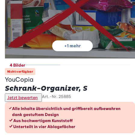
+
1
mehr
4 Bilder
Nicht verfügbar
YouCopia
Schrank-Organizer, S
Art.-Nr.
25885
Jetzt bewerten
Die Vorteile im Überblick
Alle Inhalte übersichtlich und griffbereit aufbewahren
dank gestuftem Design
Aus hochwertigem Kunststoff
Unterteilt in vier Ablagefächer