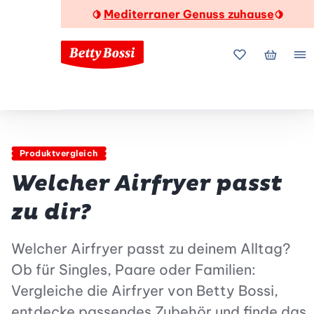
Mediterraner Genuss zuhause
🍋
🍋
Meine Favorite
Mein Wa
Me
Produktvergleich
Welcher Airfryer passt
zu dir?
Welcher Airfryer passt zu deinem Alltag?
Ob für Singles, Paare oder Familien:
Vergleiche die Airfryer von Betty Bossi,
entdecke passendes Zubehör und finde das