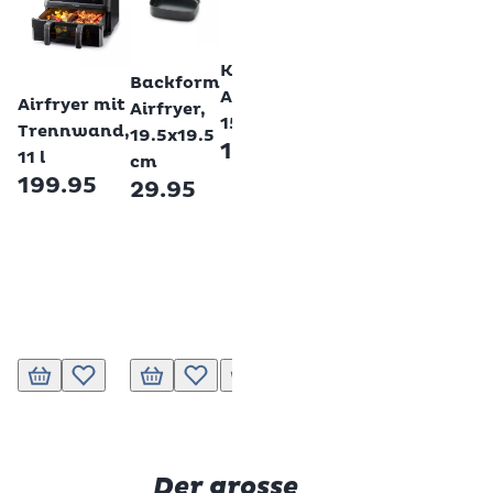
Betty 
Betty Bossi
Betty Bossi
Back
Betty Bossi
Backform
Kastenform
Backform
Betty Bossi
Airfry
Airfryer
Airfryer,
Airfryer mit
Airfryer,
Siliko
mit
15x8x5 cm
Trennwand,
19.5x19.5
20 cm
Hebeboden,
17.95
11 l
cm
17.9
18 cm
199.95
29.95
23.95
In den Warenkorb
Zur Wunschliste hinzufügen
In den Warenkorb
Zur Wunschliste hinzufügen
In den Warenkorb
Zur Wunschliste hinzufügen
In den Warenkorb
Zur Wunschlist
In d
Der grosse