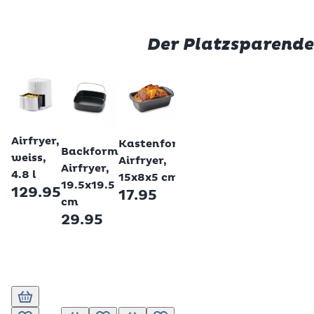
Der Platzsparende
Betty Boss
Betty Bossi
Betty Bossi
Betty Bossi
Backform
Betty Bossi
Airfryer,
Backform
Kastenform
Backform
Airfryer,
weiss,
Airfryer
Airfryer,
Airfryer,
Silikon,
4.8 l
mit
15x8x5 cm
19.5x19.5
20 cm
129.95
Hebeboden,
17.95
cm
17.95
18 cm
29.95
23.95
In den Warenkorb