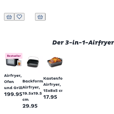
In den Warenkorb
Zur Wunschliste hinzufügen
In den Warenkorb
Zur Wunschliste hinzufügen
In den Warenkorb
Zur Wunschliste hinzufügen
In den Warenkorb
Zur Wunschl
In d
Der 3-in-1-Airfryer
Bestseller
Betty Boss
Betty Bossi
Betty Bossi
Betty Bossi
Backfor
Airfryer,
Betty Bossi
Backform
Kastenform
Backform
Airfryer,
Ofen
Airfryer
Airfryer,
Airfryer,
Silikon,
und Grill
mit
15x8x5 cm
19.5x19.5
199.95
20 cm
Hebeboden,
17.95
cm
17.95
18 cm
29.95
23.95