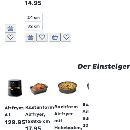
14.95
24 cm
32 cm
In den Warenkorb
In den Warenkorb
Zur Wunschliste hinzufügen
In den Warenkorb
Zur Wunschliste hinzufügen
In den Warenkorb
Zur Wunschliste hinzufügen
Zur Wunschliste hinzufügen
Der Einsteiger
Betty Boss
Betty Bossi
Betty Bossi
Betty Bossi
Betty Bossi
Backform
Backform
Backform
Kastenform
Airfryer,
Airfryer,
Airfryer,
Airfryer
Airfryer,
4 l
Silikon,
Silikon,
mit
15x8x5 cm
129.95
19.5x14x6
20 cm
Hebeboden,
17.95