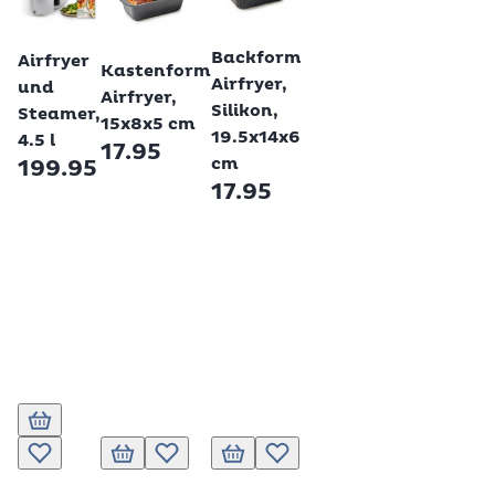
Betty Bossi
Betty Bossi
Betty Bossi
Betty Bossi
Backform
Airfryer
Einweg-
Kastenform
Airfryer,
und
Einlage
Airfryer,
Silikon,
Steamer,
für
15x8x5 cm
19.5x14x6
4.5 l
Airfryer,
17.95
cm
199.95
20x20
17.95
cm - 30
Stk.
14.95
20 x
20 cm
22 x
22 cm
16 x 16
In den Warenkorb
cm
In den Warenkorb
Zur Wunschliste hinzufügen
In den Warenkorb
Zur Wunschliste hinzufügen
In den Warenkorb
Zur Wunschliste hinzufügen
Zur Wunschliste hinzufüge