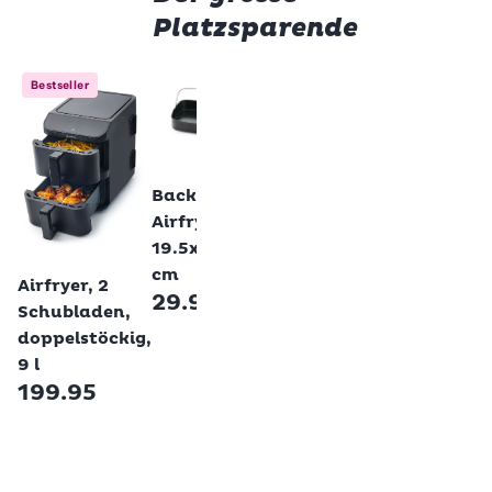
Platzsparende
Bestseller
Betty 
Betty Bossi
Betty Bossi
Back
Backform
Betty Bossi
Backform
Backform
Airfry
Airfryer,
Airfryer
Airfryer,
Siliko
Silikon,
mit
19.5x19.5
20x2
20 cm
Hebeboden,
Betty Bossi
cm
17.95
cm
Airfryer, 2
18 cm
29.95
17.9
23.95
Schubladen,
doppelstöckig,
9 l
199.95