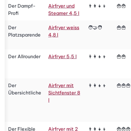
Der Dampf-
Airfryer und
👨‍👩‍👧‍👦
🍟🍟
Profi
Steamer 4,5 l
Der
Airfryer weiss
🧑‍🤝‍🧑
🍟🍟
Platzsparende
4,8 l
Der Allrounder
Airfryer 5,5 l
👨‍👩‍👧‍👦
🍟🍟
Der
Airfryer mit
👨‍👩‍👧‍👦
🍟🍟🍟
Übersichtliche
Sichtfenster 8
l
Der Flexible
Airfryer mit 2
👨‍👩‍👧‍👦
🍟🍟🍟