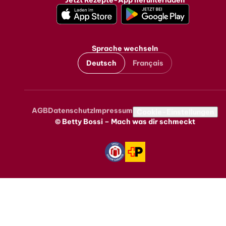
Jetzt Rezepte-App herunterladen
Sprache wechseln
Deutsch
Français
AGB
Datenschutz
Impressum
Metanavigation
Cookie-Einstellungen
© Betty Bossi – Mach was dir schmeckt