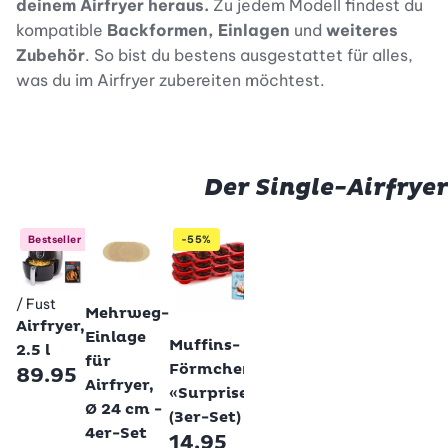
deinem Airfryer heraus.
Zu jedem Modell findest du
kompatible
Backformen, Einlagen
und
weiteres
Zubehör
. So bist du bestens ausgestattet für alles,
was du im Airfryer zubereiten möchtest.
Der Single-Airfryer
Bestseller
-55%
Lékué
Betty Bossi
Mini-
/ Fust
Betty Bossi
Mehrweg-
Airfryer,
Betty Bossi
Gläser
Einlage
Muffins-
2.5 l
für
für
Förmchen
89.95
Airfryer,
Airfryer,
«Surprise»
4er-Set
Ø 24 cm -
(3er-Set)
19.95
4er-Set
14.95