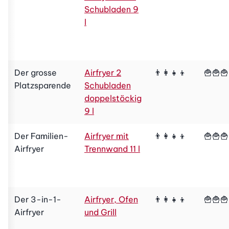
Schubladen 9
l
Der grosse
Airfryer 2
👨‍👩‍👧‍👦
🍟🍟🍟
Platzsparende
Schubladen
doppelstöckig
9 l
Der Familien-
Airfryer mit
👨‍👩‍👧‍👦
🍟🍟🍟
Airfryer
Trennwand 11 l
Der 3-in-1-
Airfryer, Ofen
👨‍👩‍👧‍👦
🍟🍟🍟
Airfryer
und Grill