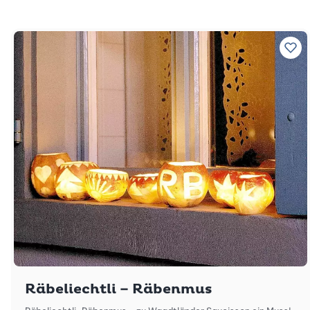
Zu 
Räbeliechtli – Räbenmus