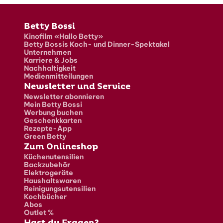
Fusszeile
Betty Bossi
Kinofilm «Hallo Betty»
Betty Bossis Koch- und Dinner-Spektakel
Unternehmen
Karriere & Jobs
Nachhaltigkeit
Medienmitteilungen
Newsletter und Service
Newsletter abonnieren
Mein Betty Bossi
Werbung buchen
Geschenkkarten
Rezepte-App
Green Betty
Zum Onlineshop
Küchenutensilien
Backzubehör
Elektrogeräte
Haushaltswaren
Reinigungsutensilien
Kochbücher
Abos
Outlet %
Hast du Fragen?