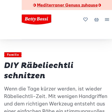
Mediterraner Genuss zuhause
🍋
🍋
Meine Favorite
Mein Wa
Me
Familie
DIY Räbeliechtli
schnitzen
Wenn die Tage kürzer werden, ist wieder
Räbeliechtli-Zeit. Mit wenigen Handgriffen
und dem richtigen Werkzeug entsteht aus
einer einfachen Räbe ein stimmungsvolles