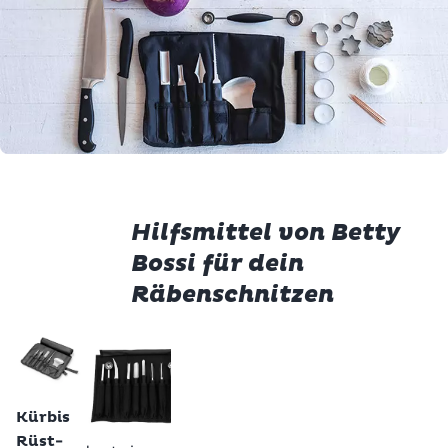
Hilfsmittel von Betty
Bossi für dein
Räbenschnitzen
Betty Bossi
Betty Bossi
-62%
Aushöhler
Kürbis
20.95
Rüst-
Betty Bossi
Set (2-
Kürbis
teilig)
Rüst-