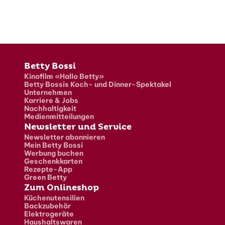
Fusszeile
Betty Bossi
Kinofilm «Hallo Betty»
Betty Bossis Koch- und Dinner-Spektakel
Unternehmen
Karriere & Jobs
Nachhaltigkeit
Medienmitteilungen
Newsletter und Service
Newsletter abonnieren
Mein Betty Bossi
Werbung buchen
Geschenkkarten
Rezepte-App
Green Betty
Zum Onlineshop
Küchenutensilien
Backzubehör
Elektrogeräte
Haushaltswaren