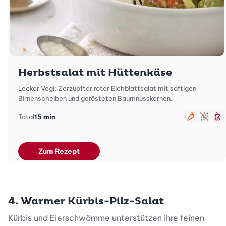
Herbstsalat mit Hüttenkäse
Lecker Vegi: Zerzupfter roter Eichblattsalat mit saftigen
Birnenscheiben und gerösteten Baumnusskernen.
Total
15 min
vegetari
glute
sc
Zum Rezept
4. Warmer Kürbis-Pilz-Salat
Kürbis und Eierschwämme unterstützen ihre feinen