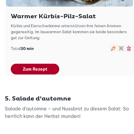
Warmer Kürbis-Pilz-Salat
Kürbis und Eierschwämme unterstützen ihre feinen Aromen
gegenseitig. Im lauwarmen Salat kommen sie beide besonders
gut zur Geltung.
Total
30 min
vegetari
glute
sc
Zum Rezept
5. Salade d’automne
Salade d’automne – und Nussbrot zu diesem Salat: So
herrlich kann der Herbst munden!