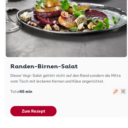
Randen-Birnen-Salat
Dieser Vegi-Salat gehört nicht auf den Rand sondern die Mitte
vom Tisch mit leckeren Kernen und Käse angerichtet.
Total
45 min
veget
gl
Zum Rezept