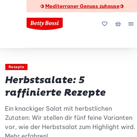
Mediterraner Genuss zuhause
🍋
🍋
Meine Favorite
Mein Wa
Me
Rezepte
Herbstsalate: 5
raffinierte Rezepte
Ein knackiger Salat mit herbstlichen
Zutaten: Wir stellen dir fünf feine Varianten
vor, wie der Herbstsalat zum Highlight wird.
Mehr erfahren!