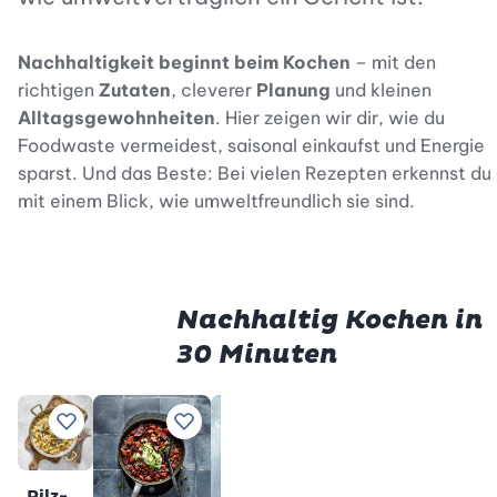
Nachhaltigkeit beginnt beim Kochen
– mit den
richtigen
Zutaten
, cleverer
Planung
und kleinen
Alltagsgewohnheiten
. Hier zeigen wir dir, wie du
Foodwaste vermeidest, saisonal einkaufst und Energie
sparst. Und das Beste: Bei vielen Rezepten erkennst du
mit einem Blick, wie umweltfreundlich sie sind.
Nachhaltig Kochen in
30 Minuten
Premium
Prem
Spaghetti
Fried
Zu Lieblingsrezepten hinzufügen
Zu Lieblingsrezepten hinzufügen
Zu Lieblingsrezepten hinz
Zu Lieblings
Zu
mit
Rice
Zucchini
mit
Pilz-