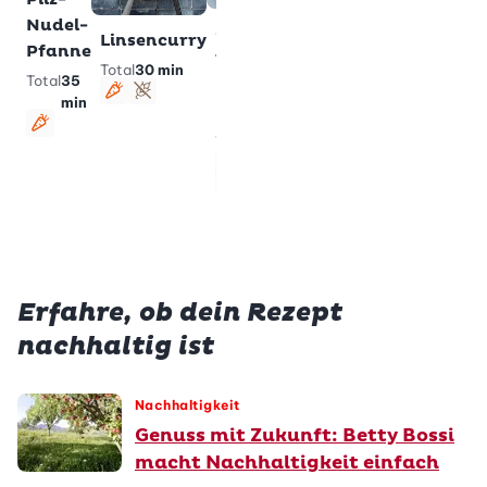
Broccol
Total
30 min
Nudel-
Grünes
Total
30
vegan
lactosefrei
Linsencurry
Pfanne
min
Thai-Curry
Total
30 min
Total
35
mit
veget
la
vegetarisch
glutenfrei
min
schla
Reisnudeln
vegetarisch
Total
30 min
vegan
lactosefrei
glutenfrei
schlank
Erfahre, ob dein Rezept
nachhaltig ist
Nachhaltigkeit
Genuss mit Zukunft: Betty Bossi
macht Nachhaltigkeit einfach