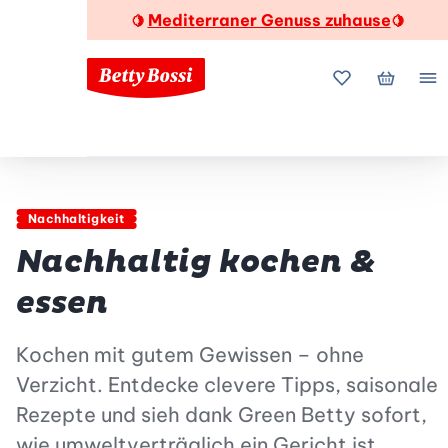
Mediterraner Genuss zuhause
🍋
🍋
Meine Favorite
Mein Wa
Me
Nachhaltigkeit
Nachhaltig kochen &
essen
Kochen mit gutem Gewissen – ohne
Verzicht. Entdecke clevere Tipps, saisonale
Rezepte und sieh dank Green Betty sofort,
wie umweltverträglich ein Gericht ist.