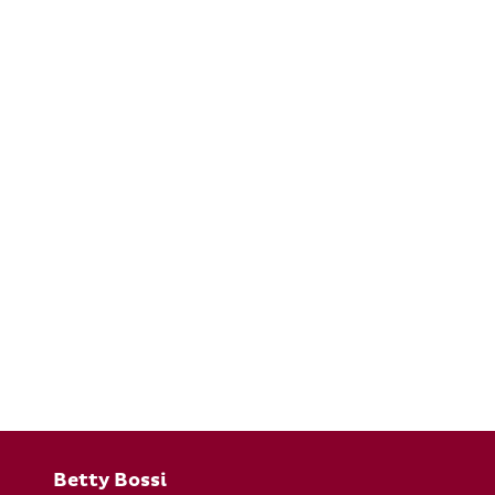
Fusszeile
Betty Bossi