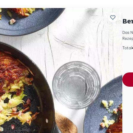
Zu Liebli
Be
Das N
Reze
Total