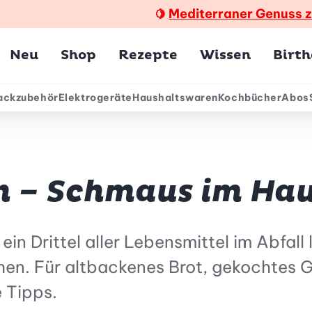
Mediterraner Genuss 
🍋
Hauptmenü
Neu
Shop
Rezepte
Wissen
Birt
ackzubehör
Elektrogeräte
Haushaltswaren
Kochbücher
Abos
ärmenü
n – Schmaus im Ha
n Drittel aller Lebensmittel im Abfall la
n. Für altbackenes Brot, gekochtes G
 Tipps.