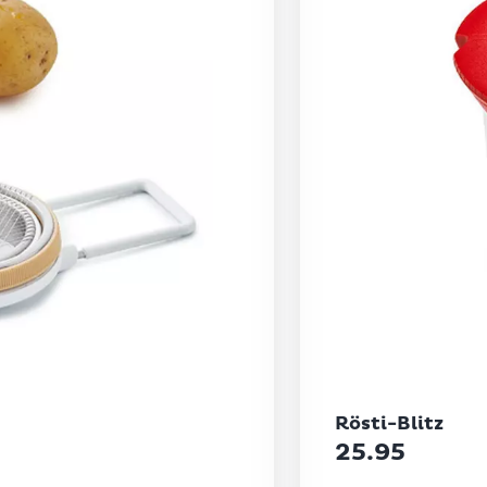
Betty Bossi
Rösti-Blitz
25.95