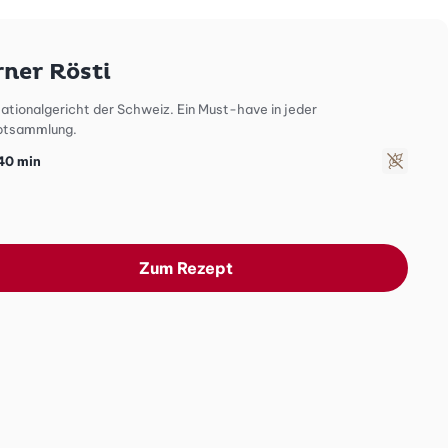
ngsrezepten hinzufügen
rner Rösti
ationalgericht der Schweiz. Ein Must-have in jeder
ptsammlung.
40 min
gluten
Zum Rezept