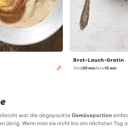
Brot-Lauch-Gratin
Total
30 min
Aktiv
15 min
vegetarisch
se
ielleicht war die abgepackte
Gemüseportion
einfac
en übrig. Wenn man sie nicht bis am nächsten Tag au