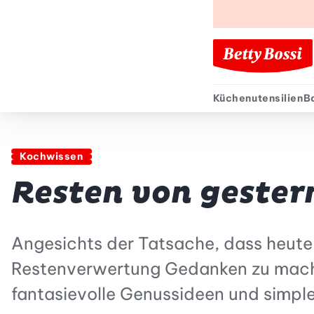
Küchenutensilien
B
Sekund
Kochwissen
Resten von gester
Angesichts der Tatsache, dass heute ei
Restenverwertung Gedanken zu mache
fantasievolle Genussideen und simple