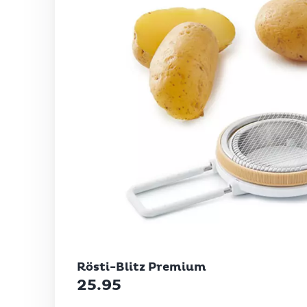
Betty Bossi
Rösti-Blitz Premium
25.95