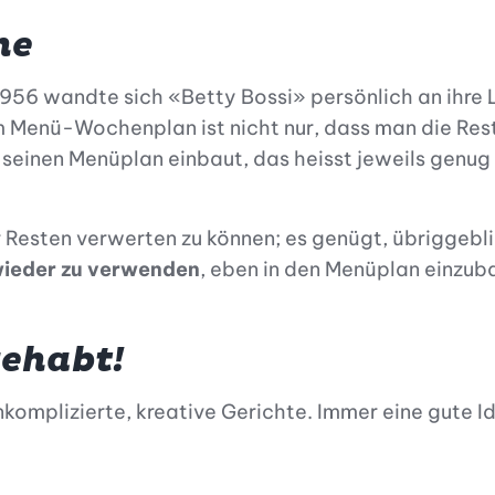
he
 1956 wandte sich «Betty Bossi» persönlich an ihre 
 Menü-Wochenplan ist nicht nur, dass man die Reste
 seinen Menüplan einbaut, das heisst jeweils genu
 Resten verwerten zu können; es genügt, übriggeb
 wieder zu verwenden
, eben in den Menüplan einzub
gehabt!
nkomplizierte, kreative Gerichte. Immer eine gute Id