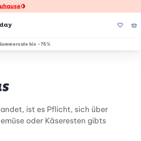
zuhause
🍋
hday
Meine Fa
Me
Summersale bis -75%
us
ndet, ist es Pflicht, sich über
emüse oder Käseresten gibts