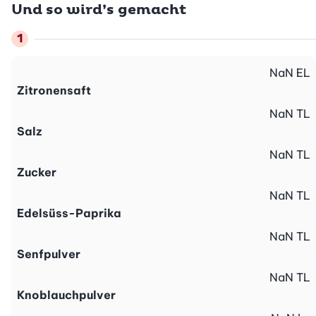
Und so wird’s gemacht
NaN
EL
Zitronensaft
NaN
TL
Salz
NaN
TL
Zucker
NaN
TL
Edelsüss-Paprika
NaN
TL
Senfpulver
NaN
TL
Knoblauchpulver