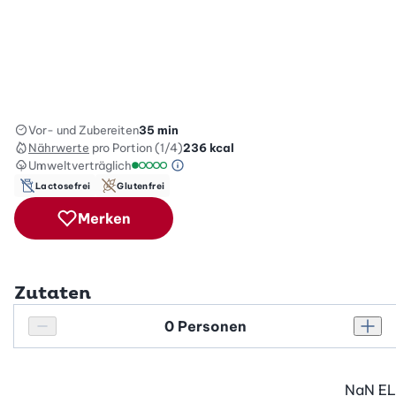
Vor- und Zubereiten
35 min
Nährwerte
pro Portion (1/4)
236
kcal
Umweltverträglich
Green Betty Skala Info
Umweltverträglichkeitsskala: 1 von 5
Lactosefrei
Glutenfrei
Merken
Zutaten
Personenanzahl
Personenanzahl verringern
Pers
NaN
EL