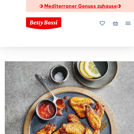
Mediterraner Genuss zuhause
🍋
🍋
Meine Favorite
Mein Wa
Me