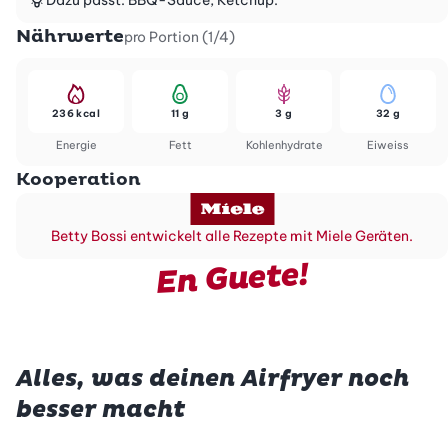
Dazu passt: BBQ-Sauce, Ketchup.
Nährwerte
pro Portion (1/4)
236 kcal
11 g
3 g
32 g
Energie
Fett
Kohlenhydrate
Eiweiss
Kooperation
Betty Bossi entwickelt alle Rezepte mit Miele Geräten.
En Guete!
Alles, was deinen Airfryer noch
besser macht