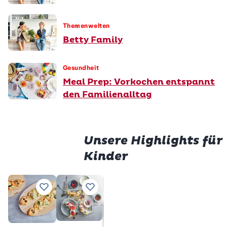
Themenwelten
Betty Family
Gesundheit
Meal Prep: Vorkochen entspannt
den Familienalltag
Unsere Highlights für
Kinder
Prem
Würstli
Gluten
Zu Lieblingsrezepten hinzufügen
Zu Lieblingsrezepten hinzufügen
Zu Lieblingsrezepten h
Zu Lieblings
im Teig
Milchs
Total
28
Total
2 h
min