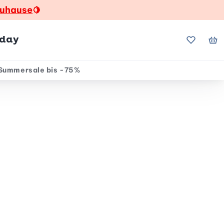
zuhause
🍋
hday
Meine Fa
Me
Summersale bis -75%