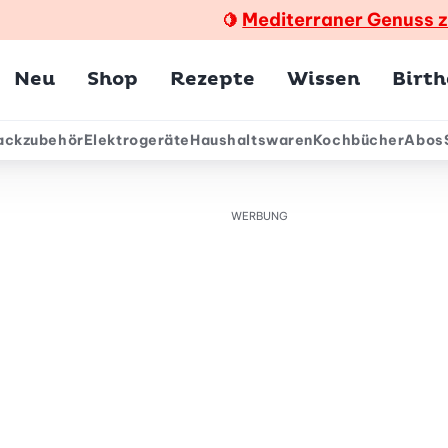
Mediterraner Genuss 
🍋
Hauptmenü
Neu
Shop
Rezepte
Wissen
Birt
ackzubehör
Elektrogeräte
Haushaltswaren
Kochbücher
Abos
ärmenü
WERBUNG