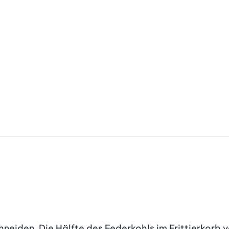
eiden. Die Hälfte des Federkohls im Frittierkorb ver