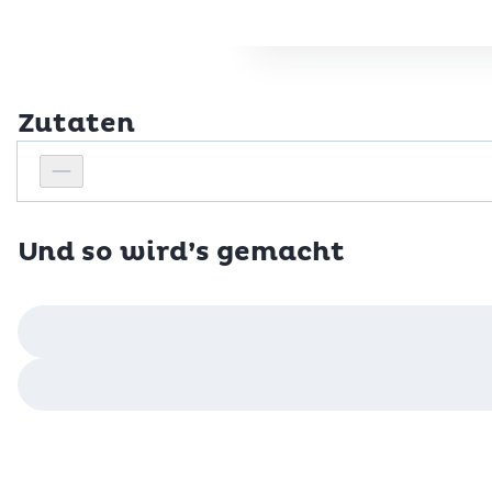
Zutaten
Personenanzahl
Personenanzahl verringern
Und so wird’s gemacht