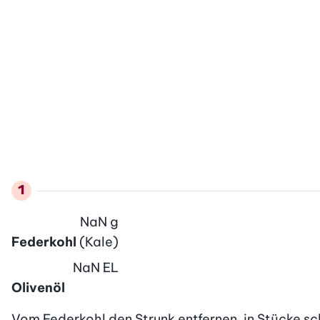
NaN
g
Federkohl
(Kale)
NaN
EL
Olivenöl
Vom Federkohl den Strunk entfernen, in Stücke schn