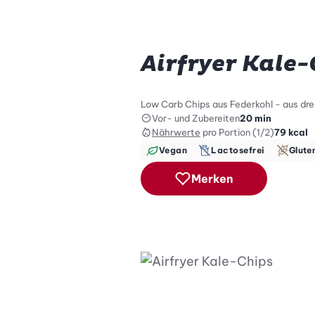
Airfryer Kale-
Low Carb Chips aus Federkohl - aus drei
Vor- und Zubereiten
20 min
Nährwerte
pro Portion (1/2)
79
kcal
Vegan
Lactosefrei
Glute
Merken