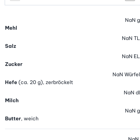
Personenanzahl
Personenanzahl verringern
Pers
NaN
g
Mehl
NaN
TL
Salz
NaN
EL
Zucker
NaN
Würfel
Hefe
(ca. 20 g), zerbröckelt
NaN
dl
Milch
NaN
g
Butter
, weich
NaN