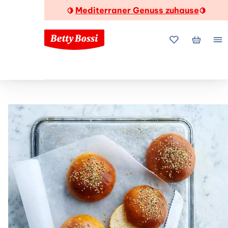
Mediterraner Genuss zuhause
🍋
🍋
Meine Favorite
Mein Wa
Me