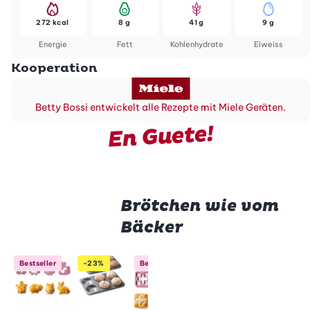
272 kcal
8 g
41 g
9 g
Energie
Fett
Kohlenhydrate
Eiweiss
Kooperation
Betty Bossi entwickelt alle Rezepte mit Miele Geräten.
En Guete!
Brötchen wie vom
Bäcker
Betty Bossi
Betty B
Bestseller
-23%
Bestseller
Neu
Backset
Backf
Mini-
Brötli,
Betty Bossi
Brötchen
eckig -