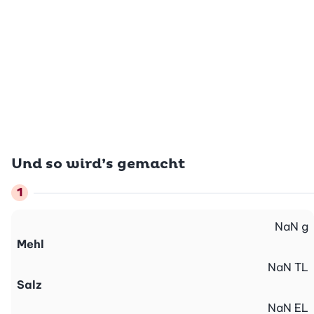
Und so wird’s gemacht
NaN
g
Mehl
NaN
TL
Salz
NaN
EL