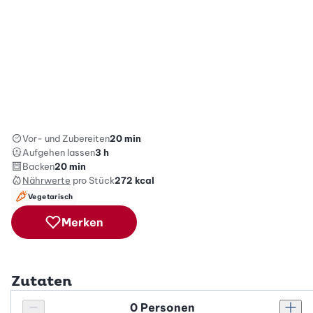
Vor- und Zubereiten
20 min
Aufgehen lassen
3 h
Backen
20 min
Nährwerte
pro Stück
272
kcal
Vegetarisch
Merken
Zutaten