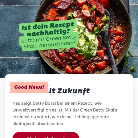
Good News!
Genuss mit Zukunft
Neu zeigt Betty Bossi bei einem Rezept, wie
umweltverträglich es ist. Mit der Green Betty Skala
erkennst du sofort, wie deine Lieblingsgerichte
ökologisch abschneiden.