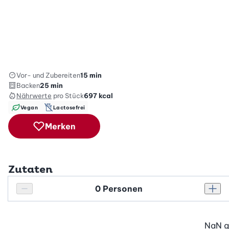
Vor- und Zubereiten
15 min
Backen
25 min
Nährwerte
pro Stück
697
kcal
Vegan
Lactosefrei
Merken
Zutaten
Personenanzahl
Personenanzahl verringern
Pers
NaN
g