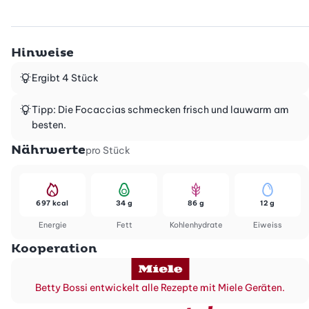
Hinweise
Ergibt 4 Stück
Tipp: Die Focaccias schmecken frisch und lauwarm am
besten.
Nährwerte
pro Stück
697 kcal
34 g
86 g
12 g
Energie
Fett
Kohlenhydrate
Eiweiss
Kooperation
Betty Bossi entwickelt alle Rezepte mit Miele Geräten.