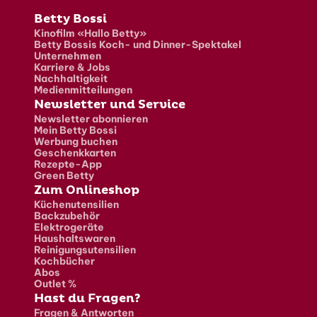
Fusszeile
Betty Bossi
Kinofilm «Hallo Betty»
Betty Bossis Koch- und Dinner-Spektakel
Unternehmen
Karriere & Jobs
Nachhaltigkeit
Medienmitteilungen
Newsletter und Service
Newsletter abonnieren
Mein Betty Bossi
Werbung buchen
Geschenkkarten
Rezepte-App
Green Betty
Zum Onlineshop
Küchenutensilien
Backzubehör
Elektrogeräte
Haushaltswaren
Reinigungsutensilien
Kochbücher
Abos
Outlet %
Hast du Fragen?
Fragen & Antworten