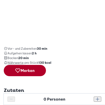
Vor- und Zubereiten
30 min
Aufgehen lassen
2 h
Backen
20 min
Nährwerte
pro Stück
130
kcal
Merken
Zutaten
Personenanzahl
Personenanzahl verringern
Pers