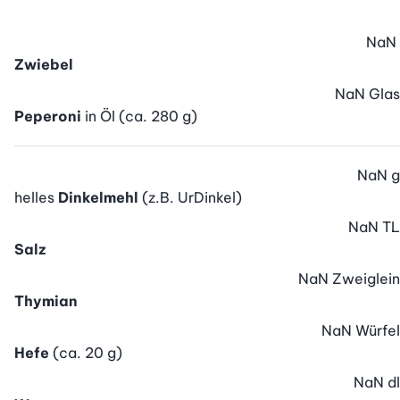
NaN
Zwiebel
NaN
Glas
Peperoni
in Öl (ca. 280 g)
NaN
g
helles
Dinkelmehl
(z.B. UrDinkel)
NaN
TL
Salz
NaN
Zweiglein
Thymian
NaN
Würfel
Hefe
(ca. 20 g)
NaN
dl