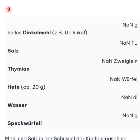
NaN
g
helles
Dinkelmehl
(z.B. UrDinkel)
NaN
TL
Salz
NaN
Zweiglein
Thymian
NaN
Würfel
Hefe
(ca. 20 g)
NaN
dl
Wasser
NaN
g
Speckwürfeli
Mehl und Salz in der Schüssel der Küchenmaschine 