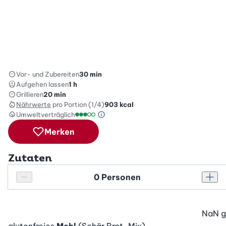
Vor- und Zubereiten
30 min
Aufgehen lassen
1 h
Grillieren
20 min
Nährwerte
pro Portion (1/4)
903
kcal
Umweltverträglich
Green Betty Skala Info
Umweltverträglichkeitsskala: 3 von 5
Merken
Zutaten
Personenanzahl
Personenanzahl verringern
Pers
NaN
g