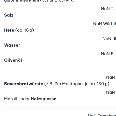
glutenfreies
Mehl
(Schär Brot-Mix)
NaN
TL
Salz
NaN
Würfel
Hefe
(ca. 10 g)
NaN
dl
Wasser
NaN
EL
Olivenöl
NaN
Bauernbratwürste
(z.B. Pro Montagna, je ca. 130 g)
NaN
Metall- oder
Holzspiesse
NaN
Tranchen