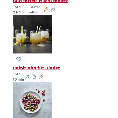
Glutenfreie Milchschnitte
Total
Aktiv
vegetarisch
glutenfrei
2 h 55 min
40 min
Zu Lieblingsrezepten hinzufügen
Caipirinha für Kinder
Total
vegan
lactosefrei
glutenfrei
10 min