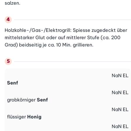
salzen.
Holzkohle-/Gas-/Elektrogrill: Spiesse zugedeckt über 
mittelstarker Glut oder auf mittlerer Stufe (ca. 200 
Grad) beidseitig je ca. 10 Min. grillieren.
NaN
EL
Senf
NaN
EL
grobkörniger
Senf
NaN
EL
flüssiger
Honig
NaN
EL