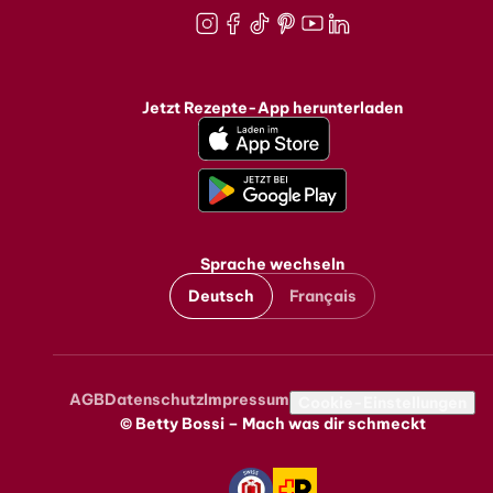
Instagram
Facebook
TikTok
Pinterest
Youtube
LinkedIn
Jetzt Rezepte-App herunterladen
Sprache wechseln
Deutsch
Français
AGB
Datenschutz
Impressum
Metanavigation
Cookie-Einstellungen
© Betty Bossi – Mach was dir schmeckt