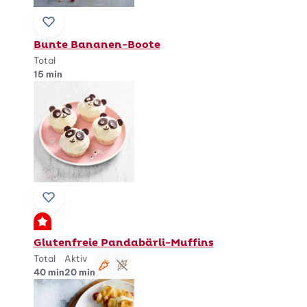
Zu Lieblingsrezepten hinzufügen
Bunte Bananen-Boote
Total
15 min
Zu Lieblingsrezepten hinzufügen
Premium
Glutenfreie Pandabärli-Muffins
Total
Aktiv
vegetarisch
glutenfrei
40 min
20 min