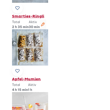
Zu Lieblingsrezepten hinzufügen
Smarties-Ringli
Total
Aktiv
vegetarisch
2 h 35 min
30 min
Zu Lieblingsrezepten hinzufügen
Apfel-Mumien
Total
Aktiv
4 h 15 min
1 h