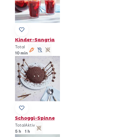
Zu Lieblingsrezepten hinzufügen
Kinder-Sangria
Total
vegetarisch
lactosefrei
glutenfrei
10 min
Zu Lieblingsrezepten hinzufügen
Schoggi-Spinne
Total
Aktiv
glutenfrei
5 h
1 h