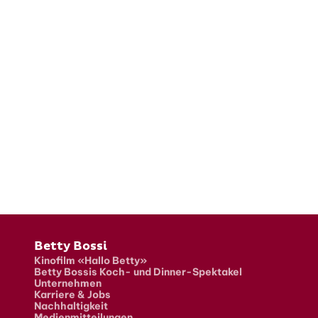
Fusszeile
Betty Bossi
Kinofilm «Hallo Betty»
Betty Bossis Koch- und Dinner-Spektakel
Unternehmen
Karriere & Jobs
Nachhaltigkeit
Medienmitteilungen