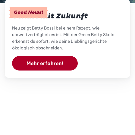
Good News!
Genuss mit Zukunft
Neu zeigt Betty Bossi bei einem Rezept, wie
umweltverträglich es ist. Mit der Green Betty Skala
erkennst du sofort, wie deine Lieblingsgerichte
ökologisch abschneiden.
Mehr erfahren!