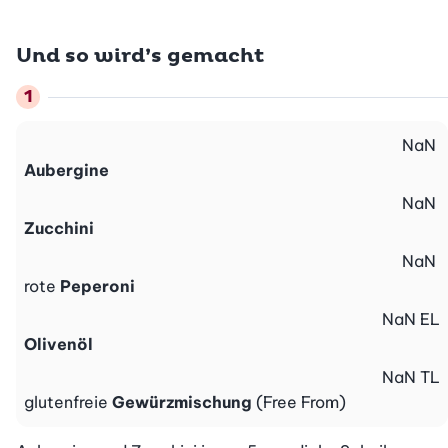
Und so wird’s gemacht
NaN
Aubergine
NaN
Zucchini
NaN
rote
Peperoni
NaN
EL
Olivenöl
NaN
TL
glutenfreie
Gewürzmischung
(Free From)