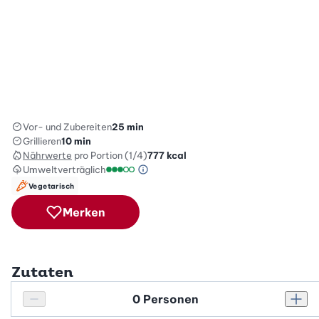
Vor- und Zubereiten
25 min
Grillieren
10 min
Nährwerte
pro Portion (1/4)
777
kcal
Umweltverträglich
Green Betty Skala Info
Umweltverträglichkeitsskala: 3 von 5
Vegetarisch
Merken
Zutaten
Personenanzahl
Personenanzahl verringern
Pers