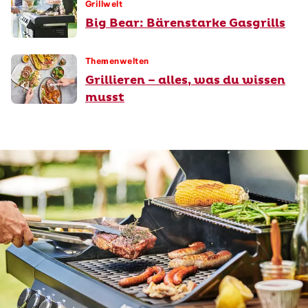
Grillwelt
Big Bear: Bärenstarke Gasgrills
Themenwelten
Grillieren – alles, was du wissen
musst