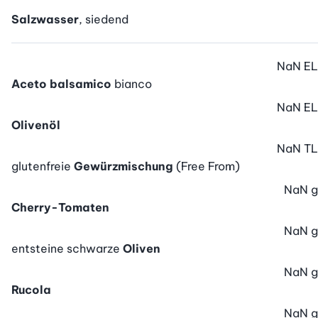
Salzwasser
, siedend
NaN
EL
Aceto balsamico
bianco
NaN
EL
Olivenöl
NaN
TL
glutenfreie
Gewürzmischung
(Free From)
NaN
g
Cherry-Tomaten
NaN
g
entsteine schwarze
Oliven
NaN
g
Rucola
NaN
g