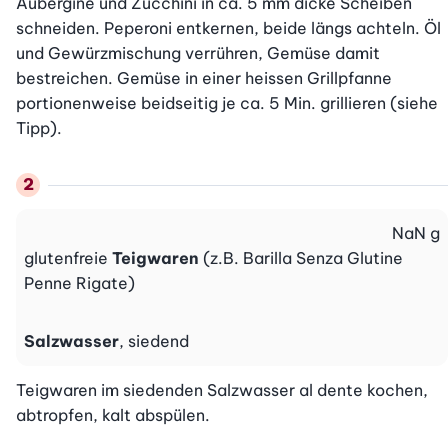
Aubergine und Zucchini in ca. 5 mm dicke Scheiben 
schneiden. Peperoni entkernen, beide längs achteln. Öl 
und Gewürzmischung verrühren, Gemüse damit 
bestreichen. Gemüse in einer heissen Grillpfanne 
portionenweise beidseitig je ca. 5 Min. grillieren (siehe 
Tipp).
NaN
g
glutenfreie
Teigwaren
(z.B. Barilla Senza Glutine
Penne Rigate)
Salzwasser
, siedend
Teigwaren im siedenden Salzwasser al dente kochen, 
abtropfen, kalt abspülen.