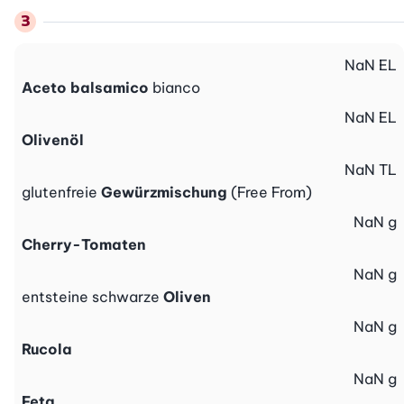
NaN
EL
Aceto balsamico
bianco
NaN
EL
Olivenöl
NaN
TL
glutenfreie
Gewürzmischung
(Free From)
NaN
g
Cherry-Tomaten
NaN
g
entsteine schwarze
Oliven
NaN
g
Rucola
NaN
g
Feta