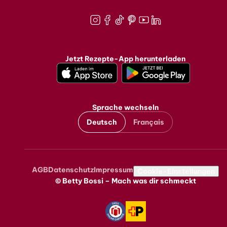
Instagram
Facebook
TikTok
Pinterest
Youtube
LinkedIn
Jetzt Rezepte-App herunterladen
Sprache wechseln
Deutsch
Français
AGB
Datenschutz
Impressum
Metanavigation
Cookie-Einstellungen
© Betty Bossi – Mach was dir schmeckt