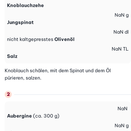
Knoblauchzehe
NaN
g
Jungspinat
NaN
dl
nicht kaltgepresstes
Olivenöl
NaN
TL
Salz
Knoblauch schälen, mit dem Spinat und dem Öl 
pürieren, salzen.
NaN
Aubergine
(ca. 300 g)
NaN
g