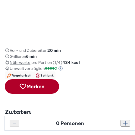
Vor- und Zubereiten
20 min
Grillieren
6 min
Nährwerte
pro Portion (1/4)
434
kcal
Umweltverträglich
Green Betty Skala Info
Umweltverträglichkeitsskala: 4 von 5
Vegetarisch
Schlank
Merken
Zutaten
Personenanzahl
Personenanzahl verringern
Pers