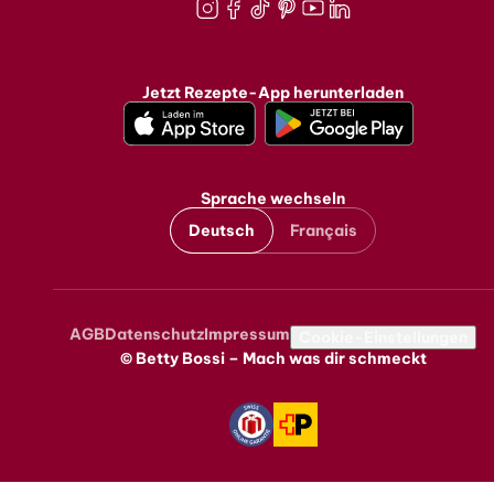
Instagram
Facebook
TikTok
Pinterest
Youtube
LinkedIn
Jetzt Rezepte-App herunterladen
Sprache wechseln
Deutsch
Français
AGB
Datenschutz
Impressum
Metanavigation
Cookie-Einstellungen
© Betty Bossi – Mach was dir schmeckt