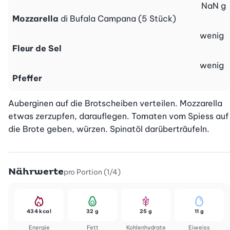
NaN
g
Mozzarella
di Bufala Campana (5 Stück)
wenig
Fleur de Sel
wenig
Pfeffer
Auberginen auf die Brotscheiben verteilen. Mozzarella 
etwas zerzupfen, darauflegen. Tomaten vom Spiess auf 
die Brote geben, würzen. Spinatöl darüberträufeln.
Nährwerte
pro Portion (1/4)
434 kcal
32 g
25 g
11 g
Energie
Fett
Kohlenhydrate
Eiweiss