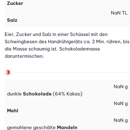
Zucker
NaN
TL
Salz
Eier, Zucker und Salz in einer Schüssel mit den 
Schwingbesen des Handrührgeräts ca. 2 Min. rühren, bis 
die Masse schaumig ist. Schokolademasse 
daruntermischen.
NaN
g
dunkle
Schokolade
(64% Kakao)
NaN
g
Mehl
NaN
g
gemahlene geschälte
Mandeln