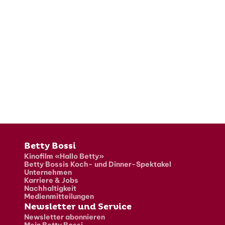
Fusszeile
Betty Bossi
Kinofilm «Hallo Betty»
Betty Bossis Koch- und Dinner-Spektakel
Unternehmen
Karriere & Jobs
Nachhaltigkeit
Medienmitteilungen
Newsletter und Service
Newsletter abonnieren
Mein Betty Bossi