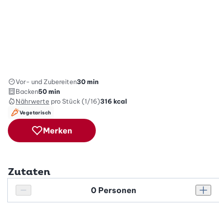
Vor- und Zubereiten
30 min
Backen
50 min
Nährwerte
pro Stück (1/16)
316
kcal
Vegetarisch
Merken
Zutaten
Personenanzahl
Personenanzahl verringern
Pers