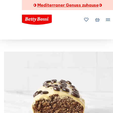
Mediterraner Genuss zuhause
🍋
🍋
Meine Favorite
Mein Wa
Me