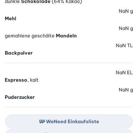
dunkle
Schokolade
(64% Kakao)
NaN
g
Mehl
NaN
g
gemahlene geschälte
Mandeln
NaN
TL
Backpulver
NaN
EL
Espresso
, kalt
NaN
g
Puderzucker
WeNeed Einkaufsliste