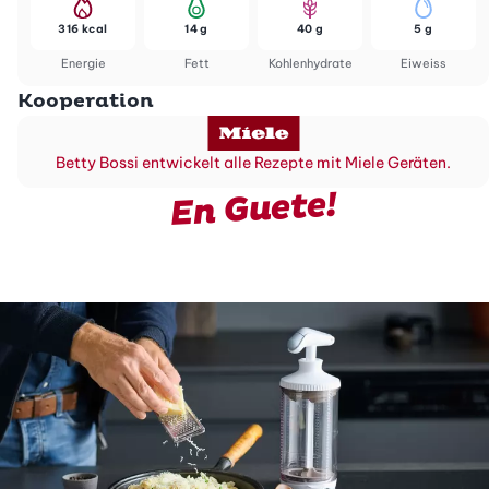
316 kcal
14 g
40 g
5 g
Energie
Fett
Kohlenhydrate
Eiweiss
Kooperation
Betty Bossi entwickelt alle Rezepte mit Miele Geräten.
En Guete!