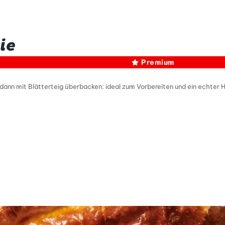
ie
Premium
dann mit Blätterteig überbacken: ideal zum Vorbereiten und ein echter H
tty Skala Info
keitsskala: 1 von 5