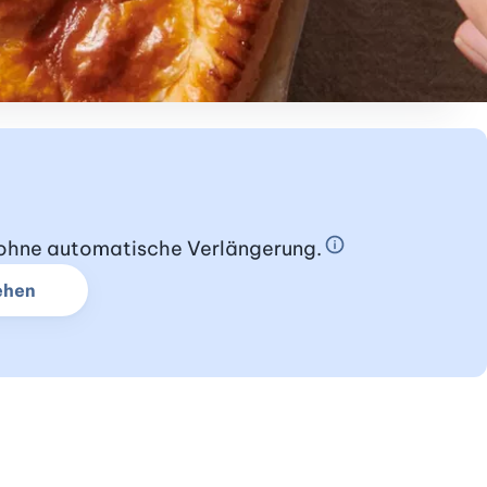
s ohne automatische Verlängerung.
Schnupperabo In
ehen