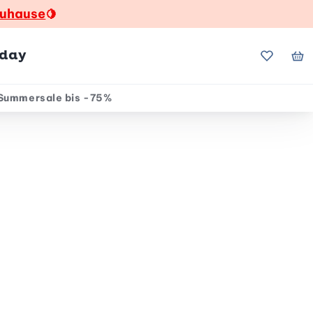
zuhause
🍋
hday
Meine Fa
Me
Summersale bis -75%