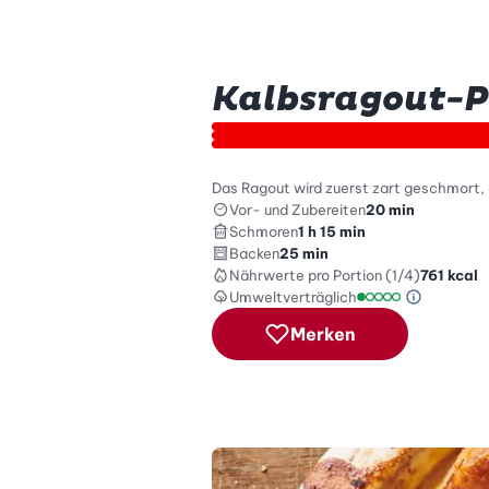
Kalbsragout-P
Das Ragout wird zuerst zart geschmort, 
Vor- und Zubereiten
20 min
Schmoren
1 h 15 min
Backen
25 min
Nährwerte
pro Portion (1/4)
761
kcal
Umweltverträglich
Green Be
Umweltverträglich
Merken