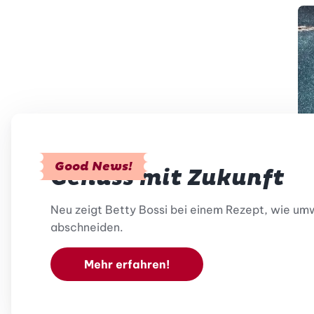
Good News!
Genuss mit Zukunft
Neu zeigt Betty Bossi bei einem Rezept, wie umwe
abschneiden.
Mehr erfahren!