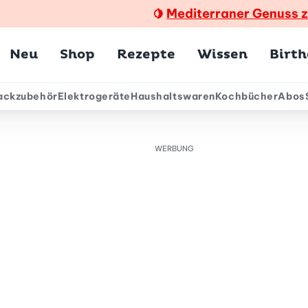
Mediterraner Genuss 
🍋
Hauptmenü
Neu
Shop
Rezepte
Wissen
Birt
ackzubehör
Elektrogeräte
Haushaltswaren
Kochbücher
Abos
ärmenü
WERBUNG