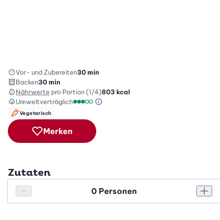
Vor- und Zubereiten
30 min
Backen
30 min
Nährwerte
pro Portion (1/4)
803
kcal
Umweltverträglich
Green Betty Skala Info
Umweltverträglichkeitsskala: 3 von 5
Vegetarisch
Merken
Zutaten
Personenanzahl
Personenanzahl verringern
Pers