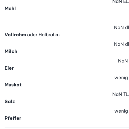
NaN
EL
Mehl
NaN
dl
Vollrahm
oder Halbrahm
NaN
dl
Milch
NaN
Eier
wenig
Muskat
NaN
TL
Salz
wenig
Pfeffer