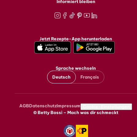
Informiert bleiben
Instagram
Facebook
TikTok
Pinterest
Youtube
LinkedIn
Jetzt Rezepte-App herunterladen
Sprache wechseln
Deutsch
Français
AGB
Datenschutz
Impressum
Metanavigation
Cookie-Einstellungen
© Betty Bossi – Mach was dir schmeckt