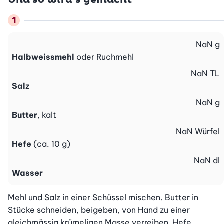
Und so wird’s gemacht
NaN
g
Halbweissmehl
oder Ruchmehl
NaN
TL
Salz
NaN
g
Butter
, kalt
NaN
Würfel
Hefe
(ca. 10 g)
NaN
dl
Wasser
Mehl und Salz in einer Schüssel mischen. Butter in 
Stücke schneiden, beigeben, von Hand zu einer 
gleichmässig krümeligen Masse verreiben. Hefe 