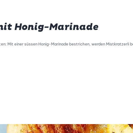
 mit Honig-Marinade
ten: Mit einer süssen Honig-Marinade bestrichen, werden Mistkratzerli b
tty Skala Info
keitsskala: 4 von 5