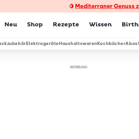
Mediterraner Genuss 
🍋
Hauptmenü
Neu
Shop
Rezepte
Wissen
Birt
ackzubehör
Elektrogeräte
Haushaltswaren
Kochbücher
Abos
ärmenü
WERBUNG