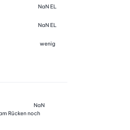
NaN
EL
NaN
EL
wenig
NaN
ie am Rücken noch