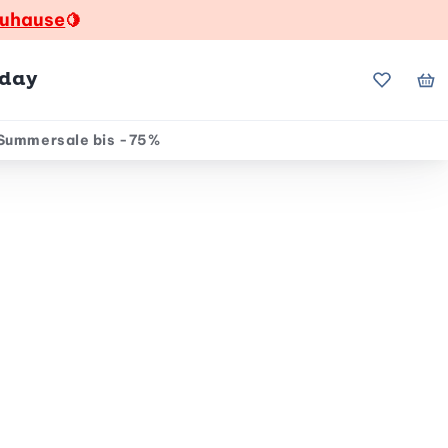
zuhause
🍋
hday
Meine Fa
Me
Summersale bis -75%