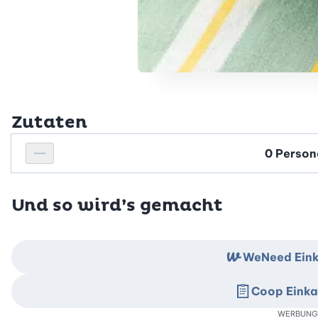
Zutaten
Personenanzahl
Personenanzahl verringern
Und so wird’s gemacht
WeNeed Eink
Coop Einka
WERBUNG