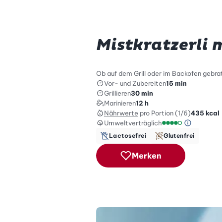
Mistkratzerli
Ob auf dem Grill oder im Backofen gebra
Vor- und Zubereiten
15 min
Grillieren
30 min
Marinieren
12 h
Nährwerte
pro Portion (1/6)
435
kcal
Umweltverträglich
Green Be
Umweltverträglich
Lactosefrei
Glutenfrei
Merken