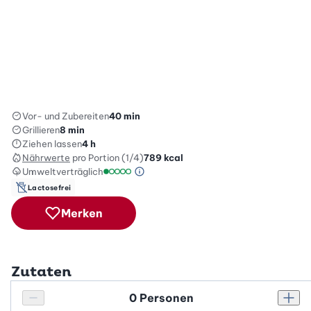
Vor- und Zubereiten
40 min
Grillieren
8 min
Ziehen lassen
4 h
Nährwerte
pro Portion (1/4)
789
kcal
Umweltverträglich
Green Betty Skala Info
Umweltverträglichkeitsskala: 1 von 5
Lactosefrei
Merken
Zutaten
Personenanzahl
Personenanzahl verringern
Pers