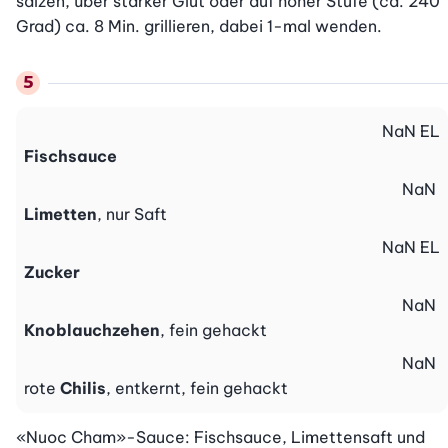
salzen, über starker Glut oder auf hoher Stufe (ca. 240 
Grad) ca. 8 Min. grillieren, dabei 1-mal wenden.
NaN
EL
Fischsauce
NaN
Limetten
, nur Saft
NaN
EL
Zucker
NaN
Knoblauchzehen
, fein gehackt
NaN
rote
Chilis
, entkernt, fein gehackt
«Nuoc Cham»-Sauce: Fischsauce, Limettensaft und 