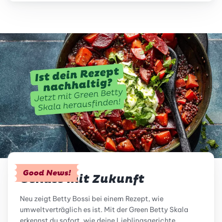
Good News!
Genuss mit Zukunft
Neu zeigt Betty Bossi bei einem Rezept, wie
umweltverträglich es ist. Mit der Green Betty Skala
erkennst du sofort, wie deine Lieblingsgerichte