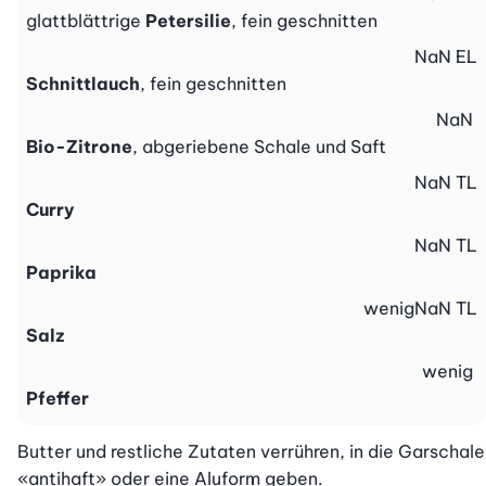
glattblättrige
Petersilie
, fein geschnitten
NaN
EL
Schnittlauch
, fein geschnitten
NaN
Bio-Zitrone
, abgeriebene Schale und Saft
NaN
TL
Curry
NaN
TL
Paprika
wenig
NaN
TL
Salz
wenig
Pfeffer
Butter und restliche Zutaten verrühren, in die Garschale 
«antihaft» oder eine Aluform geben.
