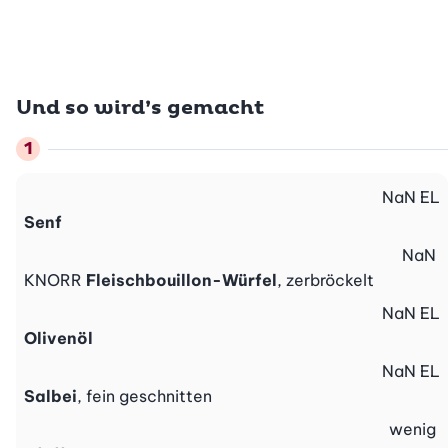
Und so wird’s gemacht
NaN
EL
Senf
NaN
KNORR
Fleischbouillon-Würfel
, zerbröckelt
NaN
EL
Olivenöl
NaN
EL
Salbei
, fein geschnitten
wenig