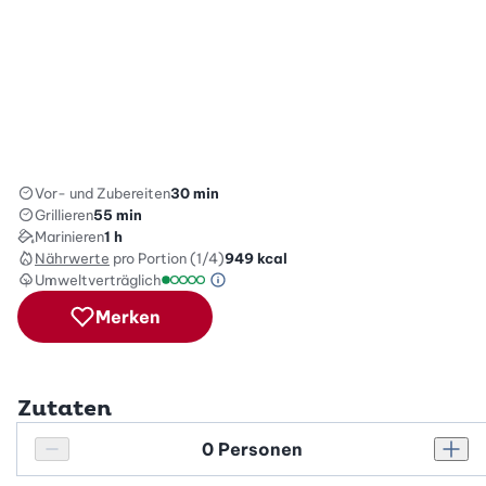
Vor- und Zubereiten
30 min
Grillieren
55 min
Marinieren
1 h
Nährwerte
pro Portion (1/4)
949
kcal
Umweltverträglich
Green Betty Skala Info
Umweltverträglichkeitsskala: 1 von 5
Merken
Zutaten
Personenanzahl
Personenanzahl verringern
Pers