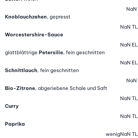
NaN
Knoblauchzehen
, gepresst
NaN
TL
Worcestershire-Sauce
NaN
EL
glattblättrige
Petersilie
, fein geschnitten
NaN
EL
Schnittlauch
, fein geschnitten
NaN
Bio-Zitrone
, abgeriebene Schale und Saft
NaN
TL
Curry
NaN
TL
Paprika
wenig
NaN
TL