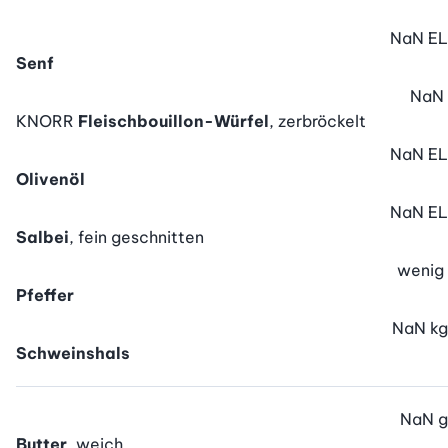
NaN
EL
Senf
NaN
KNORR
Fleischbouillon-Würfel
, zerbröckelt
NaN
EL
Olivenöl
NaN
EL
Salbei
, fein geschnitten
wenig
Pfeffer
NaN
kg
Schweinshals
NaN
g
Butter
, weich