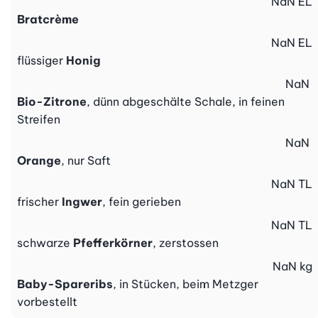
NaN
EL
Bratcrème
NaN
EL
flüssiger
Honig
NaN
Bio-Zitrone
, dünn abgeschälte Schale, in feinen
Streifen
NaN
Orange
, nur Saft
NaN
TL
frischer
Ingwer
, fein gerieben
NaN
TL
schwarze
Pfefferkörner
, zerstossen
NaN
kg
Baby-Spareribs
, in Stücken, beim Metzger
vorbestellt