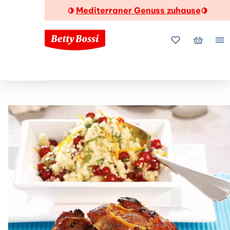
Mediterraner Genuss zuhause
🍋
🍋
Meine Favorite
Mein Wa
Me