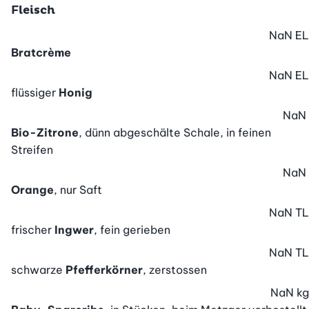
Fleisch
NaN
EL
Bratcrème
NaN
EL
flüssiger
Honig
NaN
Bio-Zitrone
, dünn abgeschälte Schale, in feinen
Streifen
NaN
Orange
, nur Saft
NaN
TL
frischer
Ingwer
, fein gerieben
NaN
TL
schwarze
Pfefferkörner
, zerstossen
NaN
kg