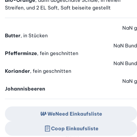
Bio-Orange
, dünn abgeschälte Schale, in feinen
Streifen, und 2 EL Saft, Saft beiseite gestellt
NaN
g
Butter
, in Stücken
NaN
Bund
Pfefferminze
, fein geschnitten
NaN
Bund
Koriander
, fein geschnitten
NaN
g
Johannisbeeren
WeNeed Einkaufsliste
Coop Einkaufsliste