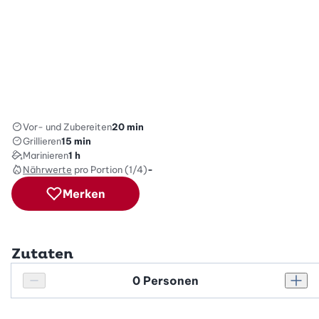
Vor- und Zubereiten
20 min
Grillieren
15 min
Marinieren
1 h
Nährwerte
pro Portion (1/4)
-
Merken
Zutaten
Personenanzahl
Personenanzahl verringern
Pers