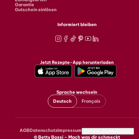
Garantie
Gutschein einlösen
Informiert bleiben
Instagram
Facebook
TikTok
Pinterest
Youtube
LinkedIn
Jetzt Rezepte-App herunterladen
Sprache wechseln
Deutsch
Français
AGB
Datenschutz
Impressum
Metanavigation
Cookie-Einstellungen
© Betty Bossi – Mach was dir schmeckt