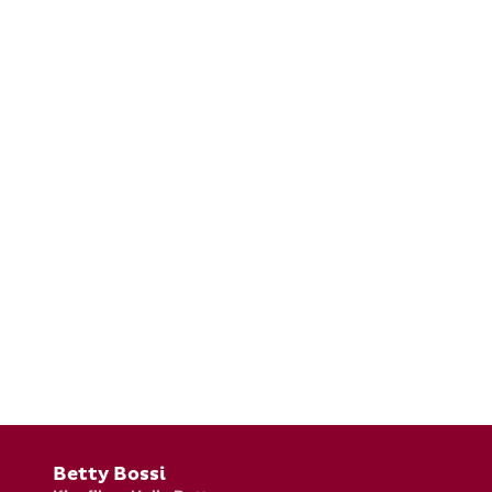
Fusszeile
Betty Bossi