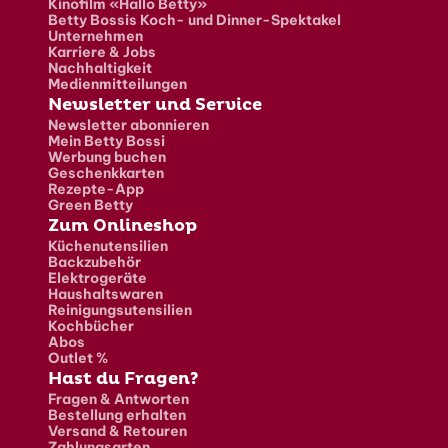
Kinofilm «Hallo Betty»
Betty Bossis Koch- und Dinner-Spektakel
Unternehmen
Karriere & Jobs
Nachhaltigkeit
Medienmitteilungen
Newsletter und Service
Newsletter abonnieren
Mein Betty Bossi
Werbung buchen
Geschenkkarten
Rezepte-App
Green Betty
Zum Onlineshop
Küchenutensilien
Backzubehör
Elektrogeräte
Haushaltswaren
Reinigungsutensilien
Kochbücher
Abos
Outlet %
Hast du Fragen?
Fragen & Antworten
Bestellung erhalten
Versand & Retouren
Zahlungsarten