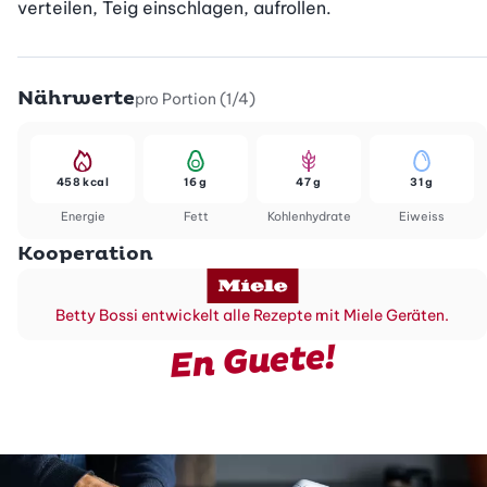
verteilen, Teig einschlagen, aufrollen.
Nährwerte
pro Portion (1/4)
458 kcal
16 g
47 g
31 g
Energie
Fett
Kohlenhydrate
Eiweiss
Kooperation
Betty Bossi entwickelt alle Rezepte mit Miele Geräten.
En Guete!