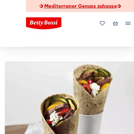
Mediterraner Genuss zuhause
🍋
🍋
Meine Favorite
Mein Wa
Me