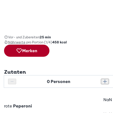
Vor- und Zubereiten
25 min
Nährwerte
pro Portion (1/4)
458
kcal
Merken
Zutaten
Personenanzahl
Personenanzahl verringern
Pers
NaN
rote
Peperoni