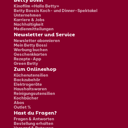
Fusszeile
Betty Bossi
Kinofilm «Hallo Betty»
Betty Bossis Koch- und Dinner-Spektakel
Unternehmen
Karriere & Jobs
Nachhaltigkeit
Medienmitteilungen
Newsletter und Service
Newsletter abonnieren
Mein Betty Bossi
Werbung buchen
Geschenkkarten
Rezepte-App
Green Betty
Zum Onlineshop
Küchenutensilien
Backzubehör
Elektrogeräte
Haushaltswaren
Reinigungsutensilien
Kochbücher
Abos
Outlet %
Hast du Fragen?
Fragen & Antworten
Bestellung erhalten