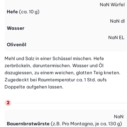
NaN
Würfel
Hefe
(ca. 10 g)
NaN
dl
Wasser
NaN
EL
Olivenöl
Mehl und Salz in einer Schüssel mischen. Hefe 
zerbröckeln, daruntermischen. Wasser und Öl 
dazugiessen, zu einem weichen, glatten Teig kneten. 
Zugedeckt bei Raumtemperatur ca. 1 Std. aufs 
Doppelte aufgehen lassen.
NaN
Bauernbratwürste
(z.B. Pro Montagna, je ca. 130 g)