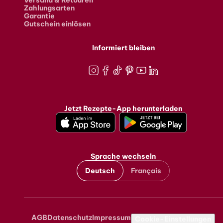
Versand & Retouren
Zahlungsarten
Garantie
Gutschein einlösen
Informiert bleiben
Instagram
Facebook
TikTok
Pinterest
Youtube
LinkedIn
Jetzt Rezepte-App herunterladen
Sprache wechseln
Deutsch
Français
AGB
Datenschutz
Impressum
Metanavigation
Cookie-Einstellungen