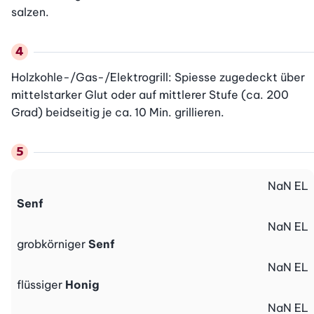
salzen.
Holzkohle-/Gas-/Elektrogrill: Spiesse zugedeckt über 
mittelstarker Glut oder auf mittlerer Stufe (ca. 200 
Grad) beidseitig je ca. 10 Min. grillieren.
NaN
EL
Senf
NaN
EL
grobkörniger
Senf
NaN
EL
flüssiger
Honig
NaN
EL