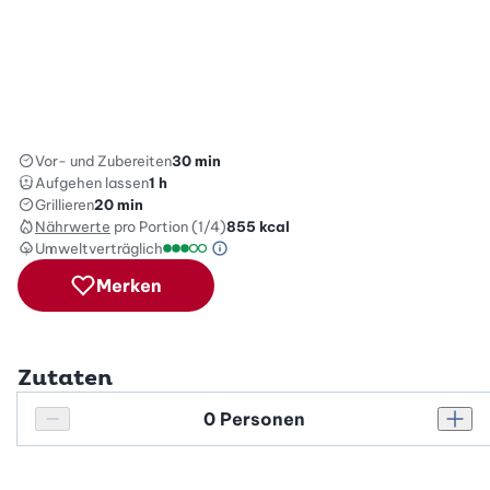
Vor- und Zubereiten
30 min
Aufgehen lassen
1 h
Grillieren
20 min
Nährwerte
pro Portion (1/4)
855
kcal
Umweltverträglich
Green Betty Skala Info
Umweltverträglichkeitsskala: 3 von 5
Merken
Zutaten
Personenanzahl
Personenanzahl verringern
Pers