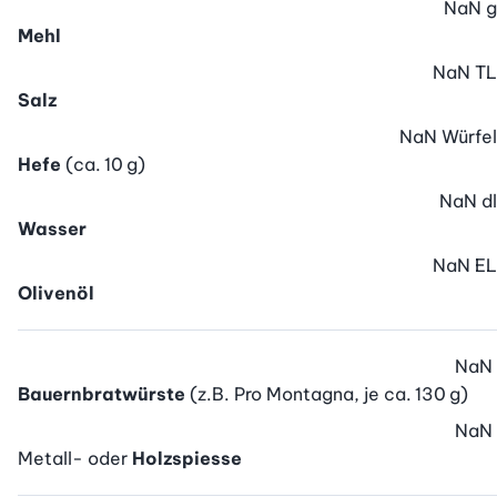
NaN
g
Mehl
NaN
TL
Salz
NaN
Würfel
Hefe
(ca. 10 g)
NaN
dl
Wasser
NaN
EL
Olivenöl
NaN
Bauernbratwürste
(z.B. Pro Montagna, je ca. 130 g)
NaN
Metall- oder
Holzspiesse