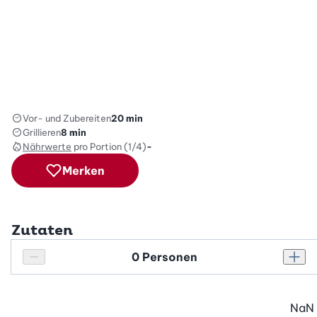
Vor- und Zubereiten
20 min
Grillieren
8 min
Nährwerte
pro Portion (1/4)
-
Merken
Zutaten
Personenanzahl
Personenanzahl verringern
Pers
NaN