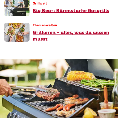
Grillwelt
Big Bear: Bärenstarke Gasgrills
Themenwelten
Grillieren – alles, was du wissen
musst