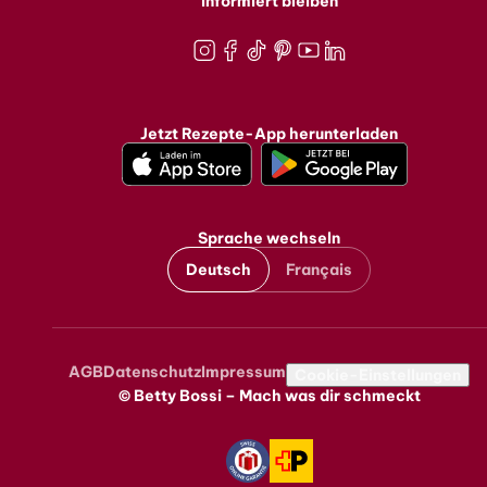
Informiert bleiben
Instagram
Facebook
TikTok
Pinterest
Youtube
LinkedIn
Jetzt Rezepte-App herunterladen
Sprache wechseln
Deutsch
Français
AGB
Datenschutz
Impressum
Metanavigation
Cookie-Einstellungen
© Betty Bossi – Mach was dir schmeckt