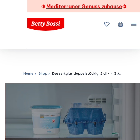
Mediterraner Genuss zuhause
🍋
🍋
Meine Favorite
Mein Wa
Me
Home
Shop
Dessertglas doppelstöckig, 2 dl - 4 Stk.
Navigationspfad