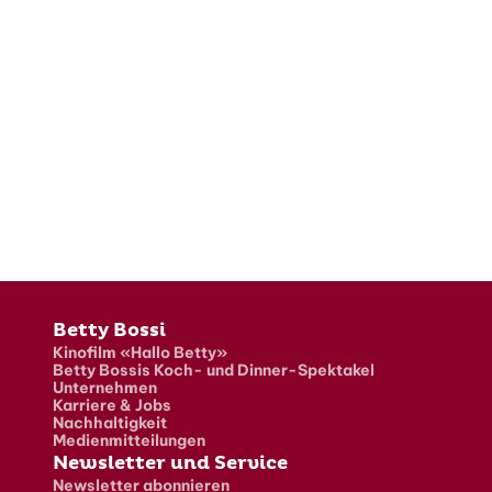
Fusszeile
Betty Bossi
Kinofilm «Hallo Betty»
Betty Bossis Koch- und Dinner-Spektakel
Unternehmen
Karriere & Jobs
Nachhaltigkeit
Medienmitteilungen
Newsletter und Service
Newsletter abonnieren