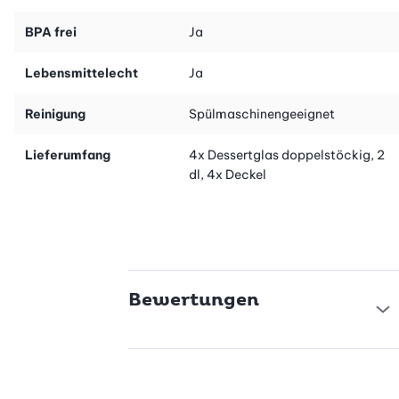
aufbewahren.
BPA frei
Ja
Dieses Angebot gibts auch im vorteilhaften Spar-Kombi mit
dem Buch «Früchtetraum» (Artikel-Nr. 40353).
Lebensmittelecht
Ja
Reinigung
Spülmaschinengeeignet
Lieferumfang
4x Dessertglas doppelstöckig, 2
dl, 4x Deckel
Bewertungen