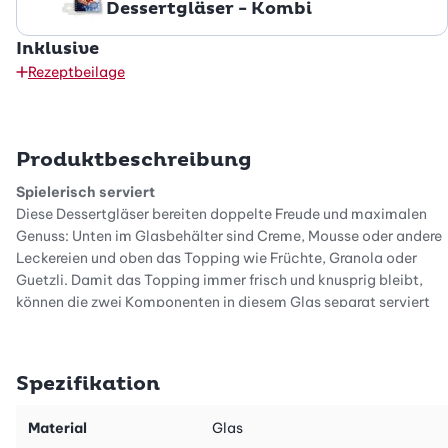
Dessertgläser - Kombi
Inklusive
Rezeptbeilage
Produktbeschreibung
Spielerisch serviert
Diese Dessertgläser bereiten doppelte Freude und maximalen
Genuss: Unten im Glasbehälter sind Creme, Mousse oder andere
Leckereien und oben das Topping wie Früchte, Granola oder
Guetzli. Damit das Topping immer frisch und knusprig bleibt,
können die zwei Komponenten in diesem Glas separat serviert
oder auch aufbewahrt werden. Nach dem Servieren einfach
Topping zum Dessert geben und frisch geniessen. Dieses
Dessertglas mit befüllbarem Deckel ist multifunktional und
Spezifikation
jederzeit ein Hingucker.
Viele Einsatzmöglichkeiten
Material
Glas