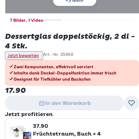
+
3
mehr
7 Bilder
, 1 Video
Betty Bossi
Dessertglas doppelstöckig, 2 dl -
4 Stk.
Art.-Nr.
25868
Jetzt bewerten
Die Vorteile im Überblick
Zwei Komponenten, effektvoll serviert
Inhalte dank Deckel-Doppelfunktion immer frisch
Geeignet für Tiefkühler und Backofen
17.90
In den Warenkorb
Zu
Jetzt profitieren
37.90
Früchtetraum, Buch + 4