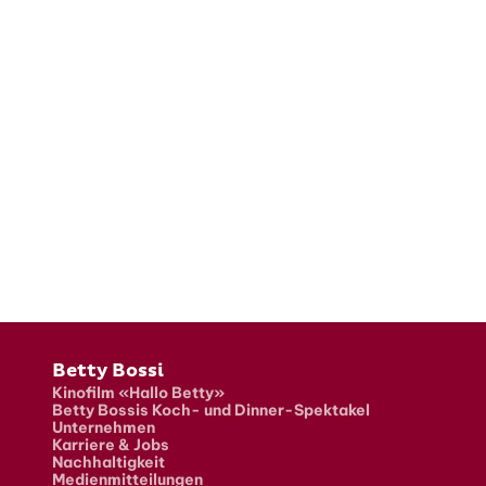
Fusszeile
Betty Bossi
Kinofilm «Hallo Betty»
Betty Bossis Koch- und Dinner-Spektakel
Unternehmen
Karriere & Jobs
Nachhaltigkeit
Medienmitteilungen