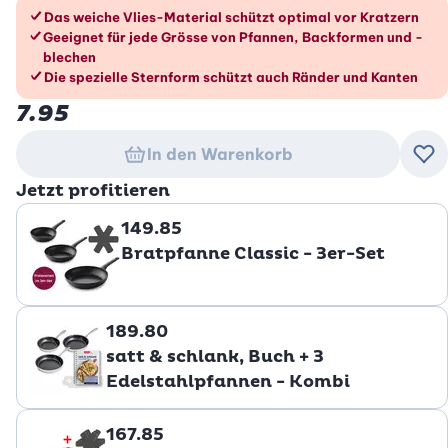
Die Vorteile im Überblick
Das weiche Vlies-Material schützt optimal vor Kratzern
Geeignet für jede Grösse von Pfannen, Backformen und -
blechen
Die spezielle Sternform schützt auch Ränder und Kanten
7.95
In den Warenkorb
Zu
Jetzt profitieren
149.85
Bratpfanne Classic - 3er-Set
189.80
satt & schlank, Buch + 3
Edelstahlpfannen - Kombi
167.85