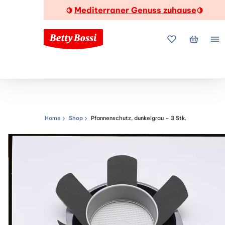
Mediterraner Genuss zuhause
🍋
🍋
Meine Favorite
Mein Wa
Me
Home
Shop
Pfannenschutz, dunkelgrau – 3 Stk.
Navigationspfad