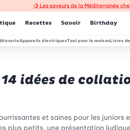
🍋
Les saveurs de la Méditerranée che
incipal
tique
Recettes
Savoir
Birthday
âtisserie
Appareils électriques
Tout pour la maison
Livres de
e
 14 idées de collati
rrissantes et saines pour les juniors es
les plus petits, une présentation ludique