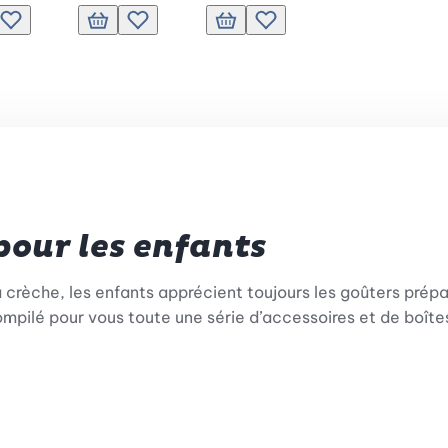
 souhaits.
er au panier
Ajouter à la liste de souhaits.
Ajouter au panier
Ajouter à la liste de souhaits.
Ajouter au panier
Ajouter à la liste de souhaits.
pour les enfants
 la crèche, les enfants apprécient toujours les goûters pré
ompilé pour vous toute une série d’accessoires et de boîtes