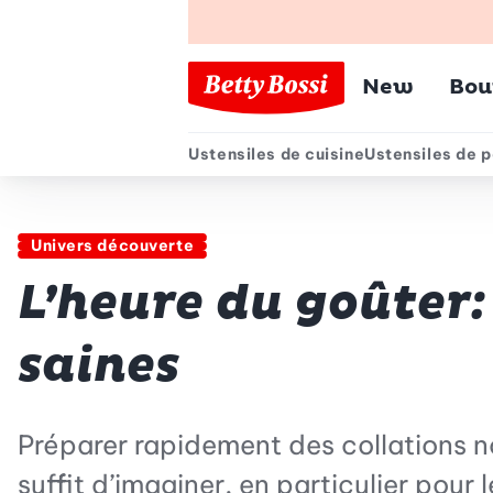
Menu pr
New
Bou
Ustensiles de cuisine
Ustensiles de p
Menu secondair
Univers découverte
L’heure du goûter:
saines
Préparer rapidement des collations nou
suffit d’imaginer, en particulier pour 