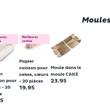
Moules
eures
Meilleures
s
ventes
Betty Bossi
Papier
Betty Bossi
Moule dans le
cuisson pour
 Bossi
er
moule CAKE
cakes, cœurs
23.95
on pour
- 20 pièces
19.95
 - 20
s
95