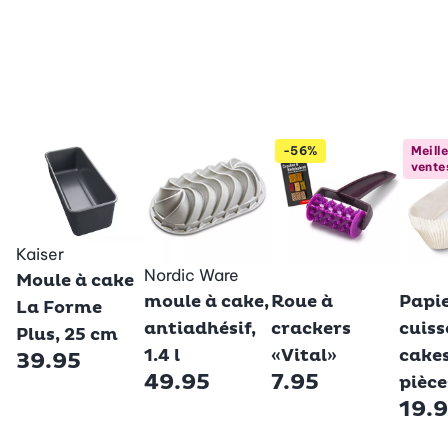
-56%
Meill
vente
Kaiser
Nordic Ware
Betty Bossi
Betty
Moule à cake
moule à cake,
Roue à
Papi
La Forme
antiadhésif,
crackers
cuiss
Plus, 25 cm
1.4 l
«Vital»
cakes
39.95
49.95
7.95
pièce
19.