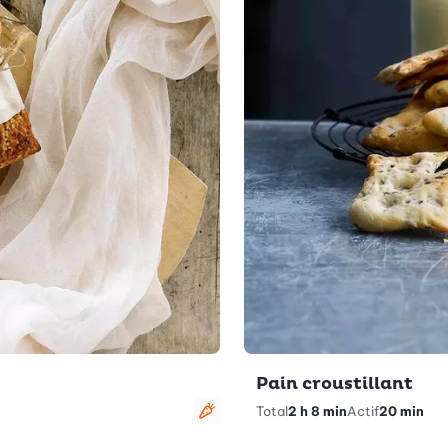
Pain croustillant
Total
2 h 8 min
Actif
20 min
Végétarien