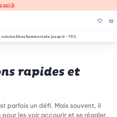
z soi
🍋
Mes favo
Mo
 cuisine
Abos
Summersale jusqu'à -75%
ons rapides et
t parfois un défi. Mais souvent, il
 pour les voir accourir et se régaler.