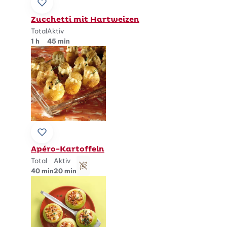
Zu Lieblingsrezepten hinzufügen
Zucchetti mit Hartweizen
Total
Aktiv
1 h
45 min
Zu Lieblingsrezepten hinzufügen
Apéro-Kartoffeln
Total
Aktiv
glutenfrei
40 min
20 min