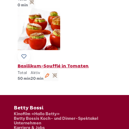
glutenfrei
0 min
Zu Lieblingsrezepten hinzufügen
Basilikum-Soufflé in Tomaten
Total
Aktiv
vegetarisch
glutenfrei
50 min
20 min
Fusszeile
Betty Bossi
Kinofilm «Hallo Betty»
Betty Bossis Koch- und Dinner-Spektakel
Unternehmen
Karriere & Jobs