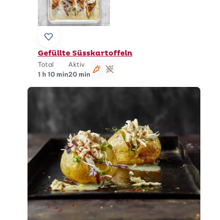
Zu Lieblingsrezepten hinzufügen
Gefüllte Süsskartoffeln
Total
Aktiv
vegetarisch
glutenfrei
1 h 10 min
20 min