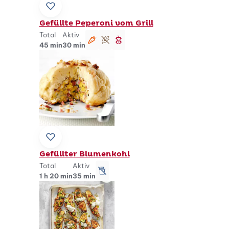
Zu Lieblingsrezepten hinzufügen
Gefüllte Peperoni vom Grill
Total
Aktiv
vegetarisch
glutenfrei
schlank
45 min
30 min
Zu Lieblingsrezepten hinzufügen
Gefüllter Blumenkohl
Total
Aktiv
lactosefrei
1 h 20 min
35 min