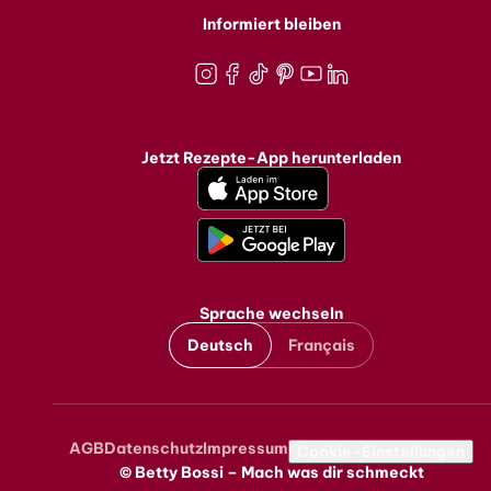
Informiert bleiben
Instagram
Facebook
TikTok
Pinterest
Youtube
LinkedIn
Jetzt Rezepte-App herunterladen
Sprache wechseln
Deutsch
Français
AGB
Datenschutz
Impressum
Metanavigation
Cookie-Einstellungen
© Betty Bossi – Mach was dir schmeckt