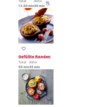
Total
Aktiv
lactosefrei
1 h 20 min
30 min
Zu Lieblingsrezepten hinzufügen
Gefüllte Randen
Total
Aktiv
55 min
35 min