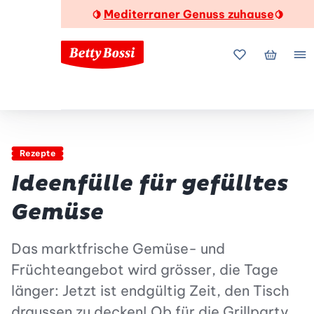
Mediterraner Genuss zuhause
🍋
🍋
Meine Favorite
Mein Wa
Me
Rezepte
Ideenfülle für gefülltes
Gemüse
Das marktfrische Gemüse- und
Früchteangebot wird grösser, die Tage
länger: Jetzt ist endgültig Zeit, den Tisch
draussen zu decken! Ob für die Grillparty