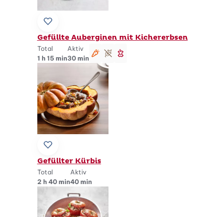
Zu Lieblingsrezepten hinzufügen
Gefüllte Auberginen mit Kichererbsen
Total
Aktiv
vegetarisch
glutenfrei
schlank
1 h 15 min
30 min
Zu Lieblingsrezepten hinzufügen
Gefüllter Kürbis
Total
Aktiv
2 h 40 min
40 min