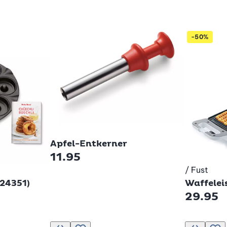
-50%
Betty Bossi
Apfel-Entkerner
11.95
/ Fust
Betty Bos
(24351)
Waffelei
29.95