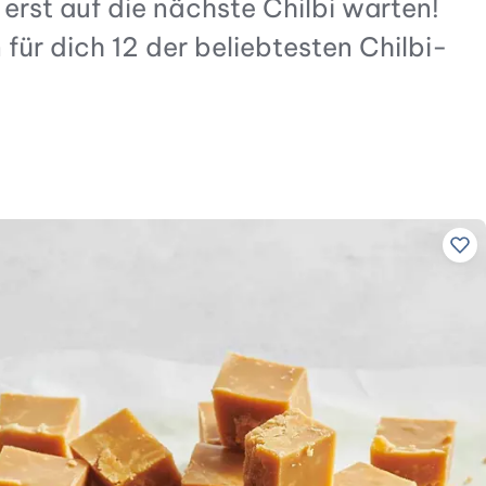
erst auf die nächste Chilbi warten!
für dich 12 der beliebtesten Chilbi-
Zu 