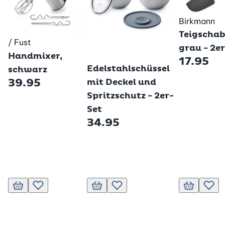
Birkmann
Teigschab
/ Fust
Betty Bossi
grau - 2e
Handmixer,
Betty Bossi
17.95
Edelstahlschüssel
schwarz
39.95
mit Deckel und
Spritzschutz - 2er-
Set
34.95
In den Warenkorb
Zur Wunschliste hinzufügen
In den Warenkorb
Zur Wunschliste hinzufügen
In den Ware
Zur W