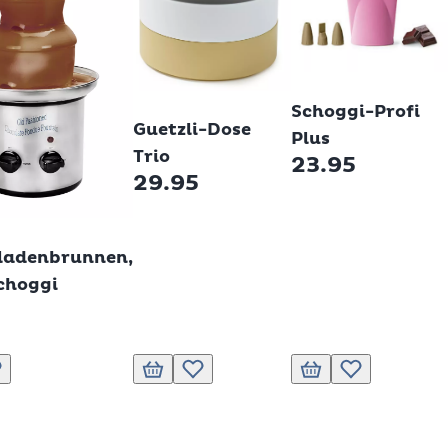
Betty Bossi
Betty Bossi
Schoggi-Profi
Guetzli-Dose
Plus
Trio
23.95
29.95
ladenbrunnen,
choggi
Warenkorb
ur Wunschliste hinzufügen
In den Warenkorb
Zur Wunschliste hinzufügen
In den Warenkorb
Zur Wunschliste