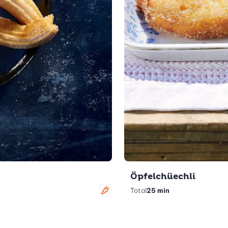
Öpfelchüechli
Total
25 min
vegetarisch