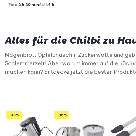
Total
2 h 20 min
Aktiv
1 h
Alles für die Chilbi zu Ha
Magenbrot, Öpfelchüechli, Zuckerwatte und gebra
Schlemmerzeit! Aber warum immer auf die nächst
machen kann? Entdecke jetzt die besten Produkte 
-33%
-35%