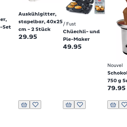
Betty Bossi
Auskühlgitter,
er,
stapelbar, 40x25
/ Fust
Betty Bossi
r-Set
cm - 2 Stück
Chüechli- und
29.95
Pie-Maker
49.95
Nouvel
Schoko
750 g S
79.95
nkorb
unschliste hinzufügen
In den Warenkorb
Zur Wunschliste hinzufügen
In den Warenkorb
Zur Wunschliste hinzufügen
In den 
Z