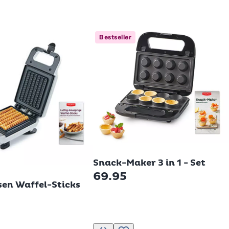
Bestseller
Betty Bossi
Snack-Maker 3 in 1 - Set
si
69.95
sen Waffel-Sticks