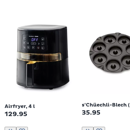
Betty Bossi
Betty Bossi
s'Chüechli-Blech 
Airfryer, 4 l
35.95
129.95