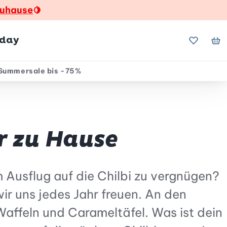
zuhause
🍋
hday
Meine Fa
Me
Summersale bis -75%
r zu Hause
m Ausflug auf die Chilbi zu vergnügen?
wir uns jedes Jahr freuen. An den
affeln und Carameltäfel. Was ist dein