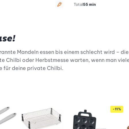
Total
55 min
vegetarisch
use!
nnte Mandeln essen bis einem schlecht wird – die C
e Chilbi oder Herbstmesse warten, wenn man viele
für deine private Chilbi.
-11%