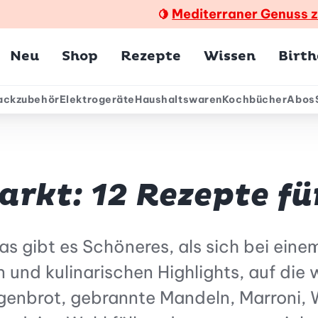
Mediterraner Genuss 
🍋
Hauptmenü
Neu
Shop
Rezepte
Wissen
Birt
ackzubehör
Elektrogeräte
Haushaltswaren
Kochbücher
Abos
ärmenü
arkt: 12 Rezepte fü
as gibt es Schöneres, als sich bei eine
n und kulinarischen Highlights, auf die 
enbrot, gebrannte Mandeln, Marroni, W