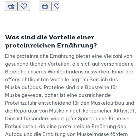
In den Warenkorb
Zur Wunschliste hinzufügen
In den Warenkorb
Zur Wunschliste hinzufügen
In den Warenkorb
Zur Wunschliste hinzufüge
In den Warenk
Zur Wun
Was sind die Vorteile einer
proteinreichen Ernährung?
Eine proteinreiche Ernährung bietet eine Vielzahl von
gesundheitlichen Vorteilen, die sich auf verschiedene
Bereiche unseres Wohlbefindens auswirken. Einer der
offensichtlichsten Vorteile liegt im Bereich des
Muskelaufbaus. Proteine sind die Bausteine für
Muskelgewebe, daher ist eine ausreichende
Proteinzufuhr entscheidend für den Muskelaufbau und
die Reparatur von Muskeln nach körperlicher Aktivität.
Dies ist besonders wichtig für Sportler und Fitness-
Enthusiasten, da eine proteinreiche Ernährung den
Aufbau und die Erhaltung von Muskelmasse fördern