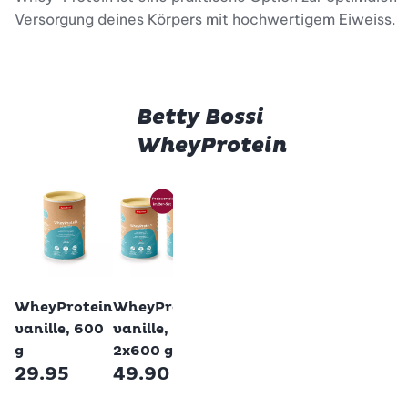
Versorgung deines Körpers mit hochwertigem Eiweiss.
Betty Bossi
WheyProtein
Betty Bossi
Betty Bossi
WheyProtein
WheyProtein
choco, 600 g
choco,
29.95
2x600 g
49.90
Betty Bossi
Betty Bossi
WheyProtein
WheyProtein
vanille, 600
vanille,
g
2x600 g
29.95
49.90